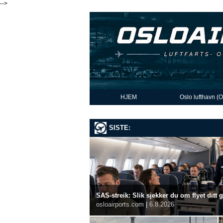
-->
HJEM
Oslo lufthavn (
SISTE:
SAS-streik: Slik sjekker du om flyet ditt 
osloairports.com
|
6.8.2026