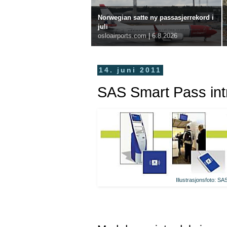
Norwegian satte ny passasjerrekord i
juli
osloairports.com
|
6.8.2026
14. juni 2011
SAS Smart Pass int
Illustrasjonsfoto: SA