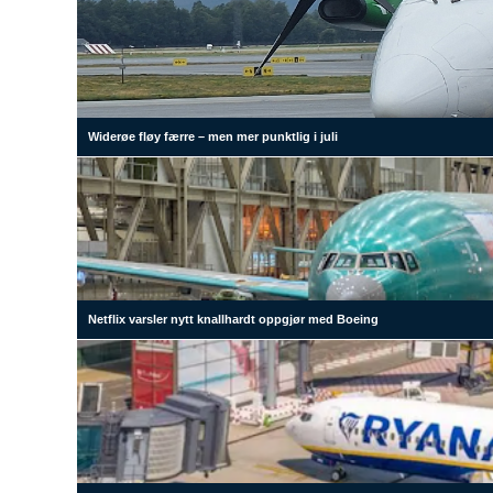
Widerøe fløy færre – men mer punktlig i juli
Netflix varsler nytt knallhardt oppgjør med Boeing