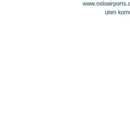
www.osloairports.c
uten komme