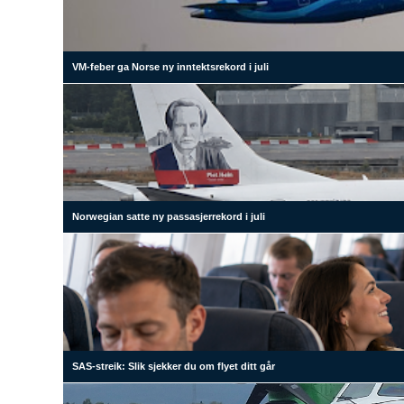
VM-feber ga Norse ny inntektsrekord i juli
Norwegian satte ny passasjerrekord i juli
SAS-streik: Slik sjekker du om flyet ditt går