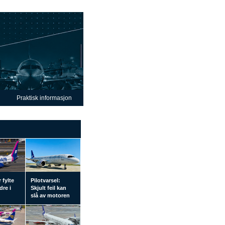
Praktisk informasjon
 fylte
Pilotvarsel:
dre i
Skjult feil kan
slå av motoren