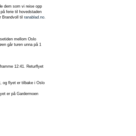
åde dem som vi reise opp
på ferie til hovedstaden
 Brandvoll til
ranablad.no
.
eisetiden mellom Oslo
øen går turen unna på 1
 framme 12:41. Returflyet
 og flyet er tilbake i Oslo
lyet er på Gardermoen