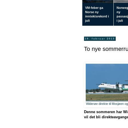
VM-feber ga
Norwegi
Norse ny
ny
inntektsrekord i
passasj
juli
i juli
19. februar 2013
To nye sommerrut
Widerøe direkte til Mosjøen o
Denne sommeren har Wide
vil det bli direkteavgan