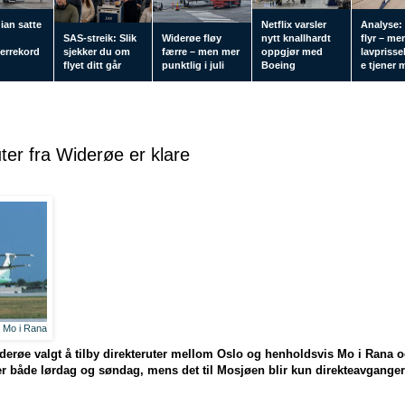
an satte
Netflix varsler
Analyse: 
SAS-streik: Slik
Widerøe fløy
nytt knallhardt
flyr – me
errekord
sjekker du om
færre – men mer
oppgjør med
lavpriss
flyet ditt går
punktlig i juli
Boeing
e tjener 
er fra Widerøe er klare
g Mo i Rana
røe valgt å tilby direkteruter mellom Oslo og henholdsvis Mo i Rana o
ger både lørdag og søndag, mens det til Mosjøen blir kun direkteavgange