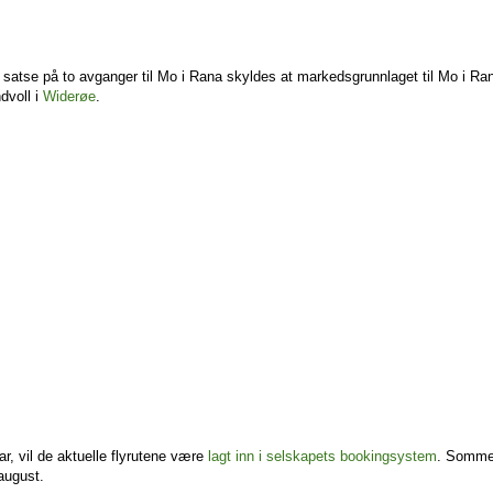
å satse på to avganger til Mo i Rana skyldes at markedsgrunnlaget til Mo i Ran
dvoll i
Widerøe
.
ar, vil de aktuelle flyrutene være
lagt inn i selskapets bookingsystem
. Sommer
 august.