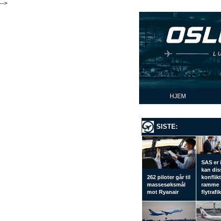
-->
HJEM
SISTE:
SAS er 
kan dis
262 piloter går til
konflik
massesøksmål
ramme
mot Ryanair
flytrafi