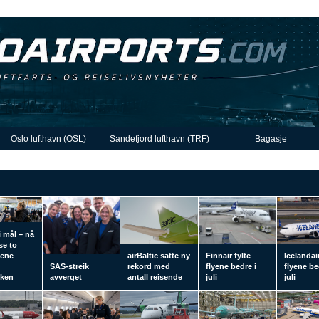
Oslo lufthavn (OSL)
Sandefjord lufthavn (TRF)
Bagasje
i mål – nå
se to
tene
airBaltic satte ny
Finnair fylte
Icelandair
SAS-streik
rekord med
flyene bedre i
flyene be
kken
avverget
antall reisende
juli
juli