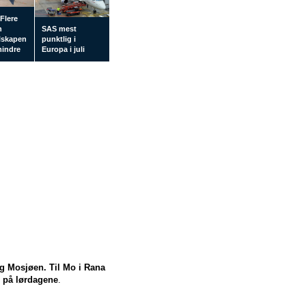
Flere
n
SAS mest
elskapen
punktlig i
mindre
Europa i juli
g Mosjøen. Til Mo i Rana
r på lørdagene
.