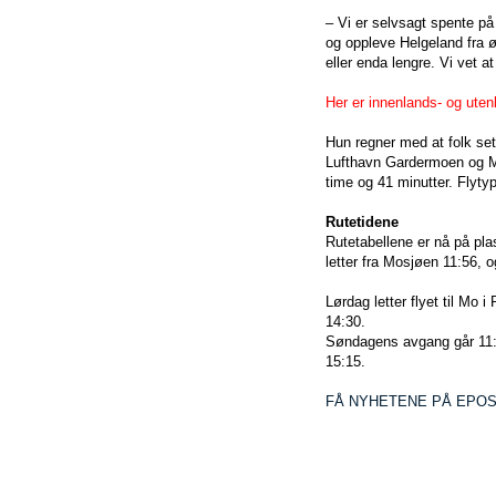
– Vi er selvsagt spente på
og oppleve Helgeland fra ø
eller enda lengre. Vi vet a
Her er innenlands- og ute
Hun regner med at folk set
Lufthavn Gardermoen og Mo
time og 41 minutter. Flyty
Rutetidene
Rutetabellene er nå på pla
letter fra Mosjøen 11:56, o
Lørdag letter flyet til Mo 
14:30.
Søndagens avgang går 11:
15:15.
FÅ NYHETENE PÅ EPOST