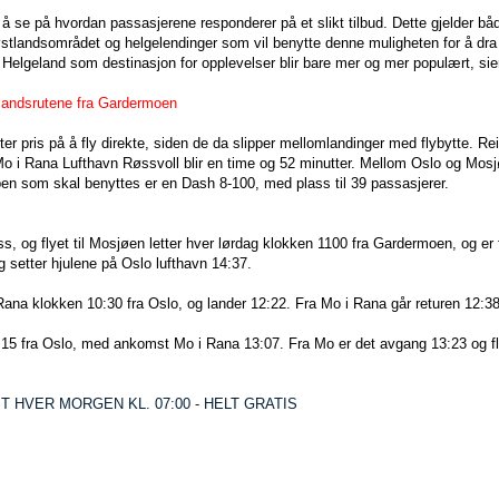
 å se på hvordan passasjerene responderer på et slikt tilbud. Dette gjelder b
stlandsområdet og helgelendinger som vil benytte denne muligheten for å dra 
t Helgeland som destinasjon for opplevelser blir bare mer og mer populært, sier
nlandsrutene fra Gardermoen
ter pris på å fly direkte, siden de da slipper mellomlandinger med flybytte. R
 i Rana Lufthavn Røssvoll blir en time og 52 minutter. Mellom Oslo og Mosj
pen som skal benyttes er en Dash 8-100, med plass til 39 passasjerer.
ss, og flyet til Mosjøen letter hver lørdag klokken 1100 fra Gardermoen, og er
g setter hjulene på Oslo lufthavn 14:37.
i Rana klokken 10:30 fra Oslo, og lander 12:22. Fra Mo i Rana går returen 12:38,
15 fra Oslo, med ankomst Mo i Rana 13:07. Fra Mo er det avgang 13:23 og f
 HVER MORGEN KL. 07:00 - HELT GRATIS