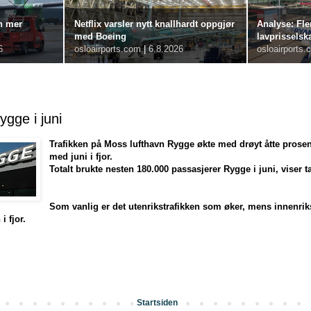
n mer
Netflix varsler nytt knallhardt oppgjør
Analyse: Fle
med Boeing
lavprisselsk
6
osloairports.com
|
6.8.2026
osloairports.
gge i juni
Trafikken på Moss lufthavn Rygge økte med drøyt åtte prose
med juni i fjor.
Totalt brukte nesten 180.000 passasjerer Rygge i juni, viser ta
Som vanlig er det utenrikstrafikken som øker, mens innenrik
i fjor.
Startsiden