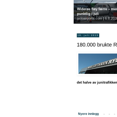
Widerøe fløy færre – me
punktlig i juli
osloairports.com
|
6.8.202
18. juli 2013
180.000 brukte Ry
det halve av junitrafikken 
Nyere innlegg