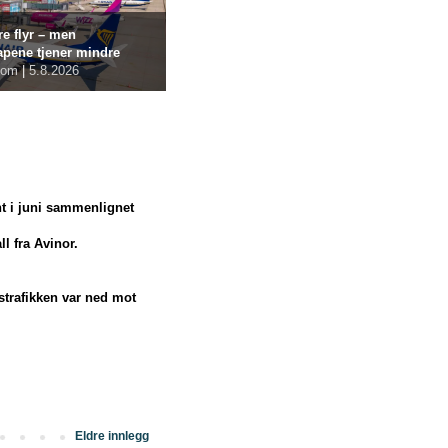
re flyr – men
apene tjener mindre
com
|
5.8.2026
nt i juni sammenlignet
ll fra Avinor.
strafikken var ned mot
Eldre innlegg