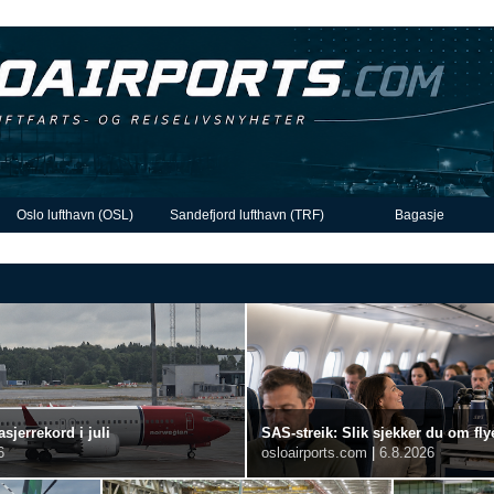
Oslo lufthavn (OSL)
Sandefjord lufthavn (TRF)
Bagasje
sjerrekord i juli
SAS-streik: Slik sjekker du om flye
6
osloairports.com
|
6.8.2026