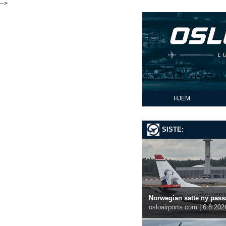
-->
HJEM
SISTE:
Norwegian satte ny passa
osloairports.com
|
6.8.202