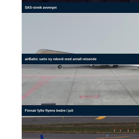
SAS-streik avverget
airBaltic satte ny rekord med antall reisende
Finnair fylte flyene bedre i juli