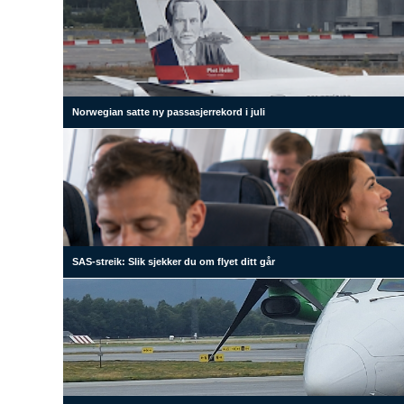
Norwegian satte ny passasjerrekord i juli
SAS-streik: Slik sjekker du om flyet ditt går