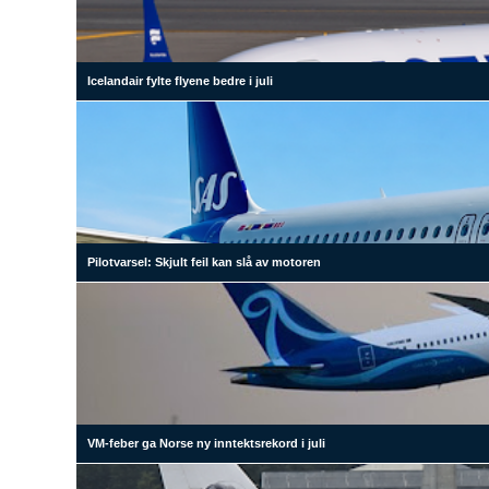
Icelandair fylte flyene bedre i juli
Pilotvarsel: Skjult feil kan slå av motoren
VM-feber ga Norse ny inntektsrekord i juli