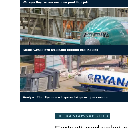
Widerøe fløy færre – men mer punktlig i juli
Netflix varsler nytt knallhardt oppgjør med Boeing
Analyse: Flere flyr – men lavprisselskapene tjener mindre
10. september 2013