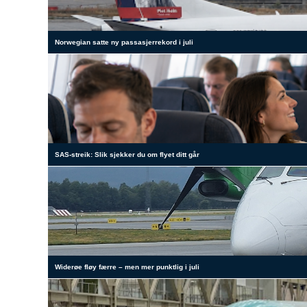
Norwegian satte ny passasjerrekord i juli
SAS-streik: Slik sjekker du om flyet ditt går
Widerøe fløy færre – men mer punktlig i juli