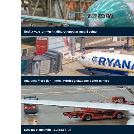
Netflix varsler nytt knallhardt oppgjør med Boeing
Analyse: Flere flyr – men lavprisselskapene tjener mindre
SAS mest punktlig i Europa i juli