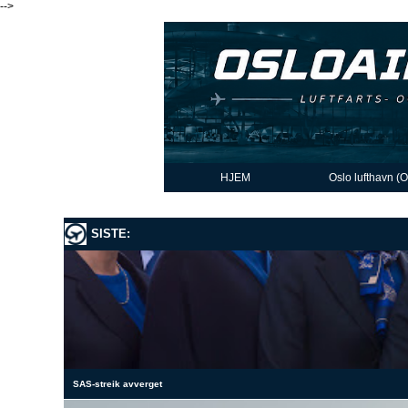
-->
HJEM
Oslo lufthavn (
SISTE:
SAS-streik avverget