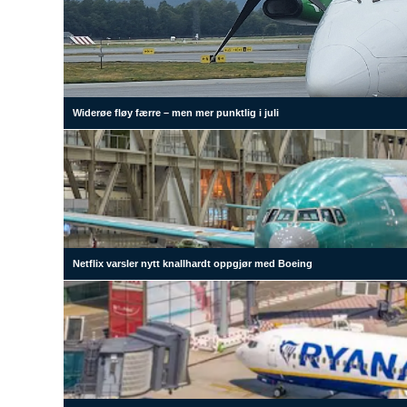
Widerøe fløy færre – men mer punktlig i juli
Netflix varsler nytt knallhardt oppgjør med Boeing