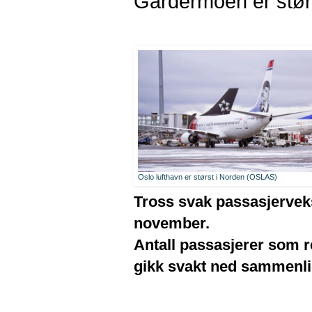
Gardermoen er stør
Oslo lufthavn er størst i Norden (OSLAS)
Tross svak passasjerveks
november.
Antall passasjerer som re
gikk svakt ned sammenl