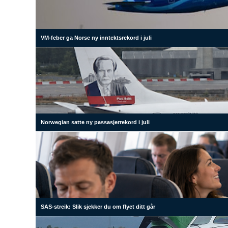
VM-feber ga Norse ny inntektsrekord i juli
Norwegian satte ny passasjerrekord i juli
SAS-streik: Slik sjekker du om flyet ditt går