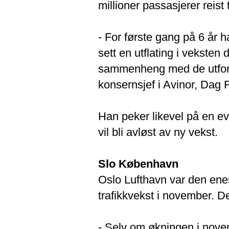
millioner passasjerer reist t
- For første gang på 6 år ha
sett en utflating i vekste
sammenheng med de utfordr
konsernsjef i Avinor, Dag 
Han peker likevel på en eve
vil bli avløst av ny vekst.
Slo København
Oslo Lufthavn var den enes
trafikkvekst i november. D
- Selv om økningen i novemb