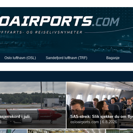
Oslo lufthavn (OSL)
Sandefjord lufthavn (TRF)
Bagasje
sjerrekord i juli
SAS-streik: Slik sjekker du om flye
6
osloairports.com
|
6.8.2026