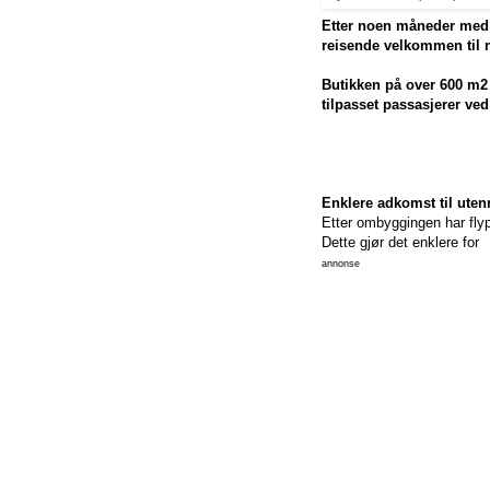
Etter noen måneder med 
reisende velkommen til n
Butikken på over 600 m2 
tilpasset passasjerer ve
Enklere adkomst til uten
Etter ombyggingen har flypl
Dette gjør det enklere for
annonse