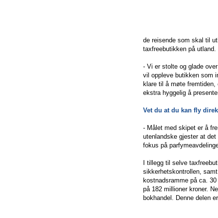
de reisende som skal til u
taxfreebutikken på utland.
- Vi er stolte og glade ov
vil oppleve butikken som in
klare til å møte fremtiden,
ekstra hyggelig å presente
Vet du at du kan fly dire
- Målet med skipet er å fr
utenlandske gjester at det
fokus på parfymeavdelingen
I tillegg til selve taxfre
sikkerhetskontrollen, samt
kostnadsramme på ca. 30 m
på 182 millioner kroner. N
bokhandel. Denne delen er 