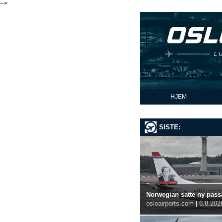
-->
HJEM
SISTE:
Norwegian satte ny passa
osloairports.com
|
6.8.202