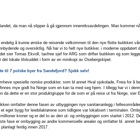
tlandet, da man nå slipper å gå igjennom innenriksavdelingen. Man kommer nå 
er endelig å kunne ønske de reisende velkommen til den nye flotte butikken vår.
nbydende og oversiktlig. Nå har vi to helt nye butikker, i moderne oppdatert dr
 det sier Tomas Ekvoll, taxfree sjef for ARG som drifter butikken og som legger
r det lokale tilskuddet i form av en minikopi av Osebergskipet.
kte til 7 polske byer fra Sandefjord? Sjekk selv!
emheve spesielle norske produkter, som bl annet Hval sjokolade, Freia for å be
 finnes mye godt fra Norge som en kan ta med seg hjem. I tillegg har vi i denne
 da dette er en stor produktgruppe for de som er på reise ut fra Norge, sier E
ebutikken omfatter denne fasen av utbyggingen nye sanitæranlegg i fellesområde
 et eget bygg for leiebilaktørene som tidligere var lokalisert i terminalen. Om
illioner kroner og er del to av den ut- og ombyggingen som startet i 2012.
este fase er ombygging av andre kommersielle arealer og omfatter bl. annet be
planlagt ferdig innen 2017.