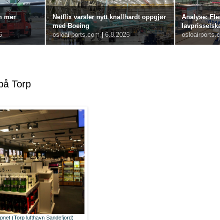
n mer
Netflix varsler nytt knallhardt oppgjør
Analyse: Fle
med Boeing
lavprisselsk
6
osloairports.com
|
6.8.2026
osloairports.
på Torp
pnet (Torp lufthavn Sandefjord)