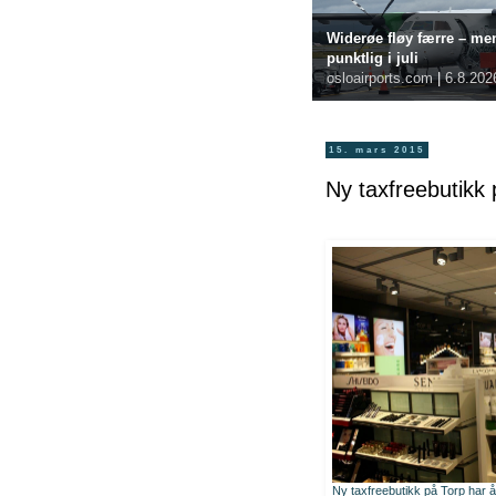
Widerøe fløy færre – me
punktlig i juli
osloairports.com
|
6.8.202
15. mars 2015
Ny taxfreebutikk 
Ny taxfreebutikk på Torp har å