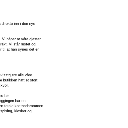
direkte inn i den nye
 Vi håper at våre gjester
akt. Vi står rustet og
 til at han synes det er
visstgjøre alle våre
 butikken hatt et stort
kvoll.
ne før
byggingen har en
 Den totale kostnadsrammen
spising, kiosker og