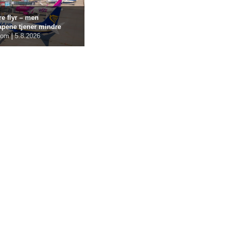
re flyr – men
apene tjener mindre
com
|
5.8.2026