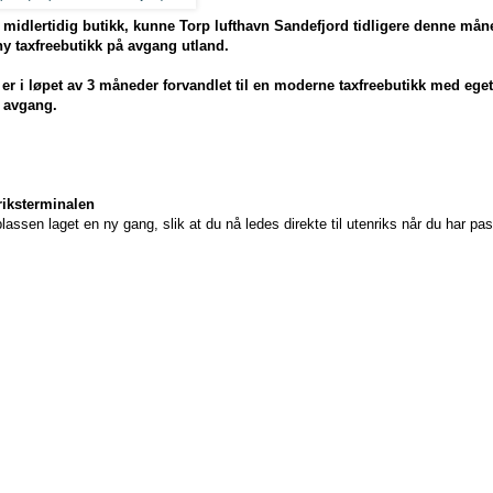
midlertidig butikk, kunne Torp lufthavn Sandefjord tidligere denne må
y taxfreebutikk på avgang utland.
er i løpet av 3 måneder forvandlet til en moderne taxfreebutikk med eget
d avgang.
riksterminalen
assen laget en ny gang, slik at du nå ledes direkte til utenriks når du har pas