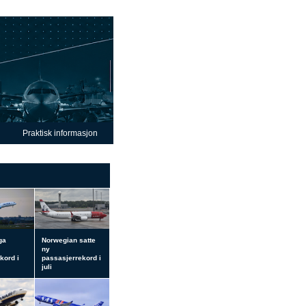
Praktisk informasjon
ga
Norwegian satte
ny
kord i
passasjerrekord i
juli