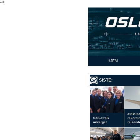
-->
HJEM
SISTE:
airBalti
SAS-streik
rekord 
avverget
reisend