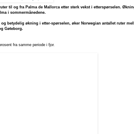
uter til og fra Palma de Mallorca etter sterk vekst i etterspørselen. Økn
alma i sommermånedene.
ia og betydelig økning i etter-spørselen, øker Norwegian antallet ruter m
og Gøteborg.
osent fra samme periode i fjor.