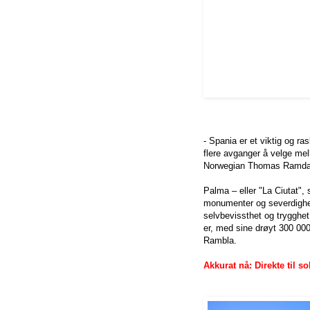
- Spania er et viktig og r
flere avganger å velge mell
Norwegian Thomas Ramdahl
Palma – eller "La Ciutat",
monumenter og severdighete
selvbevissthet og trygghet
er, med sine drøyt 300 000
Rambla.
Akkurat nå: Direkte til so