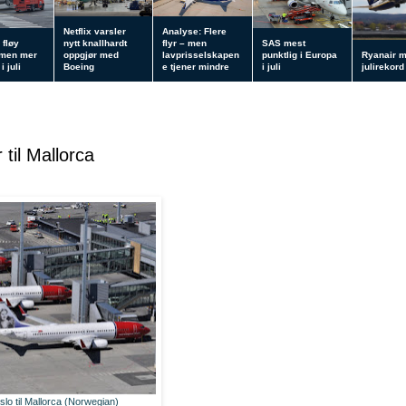
Netflix varsler
Analyse: Flere
 fløy
nytt knallhardt
flyr – men
SAS mest
 men mer
oppgjør med
lavprisselskapen
punktlig i Europa
Ryanair 
i juli
Boeing
e tjener mindre
i juli
julirekord
 til Mallorca
slo til Mallorca (Norwegian)