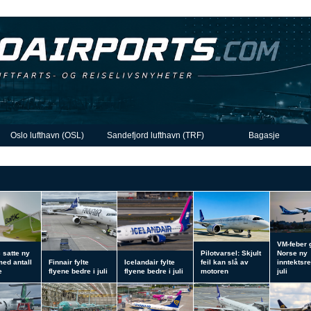
Oslo lufthavn (OSL)
Sandefjord lufthavn (TRF)
Bagasje
VM-feber 
c satte ny
Pilotvarsel: Skjult
Norse ny
med antall
Finnair fylte
Icelandair fylte
feil kan slå av
inntektsre
e
flyene bedre i juli
flyene bedre i juli
motoren
juli