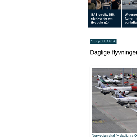
SAS-streik: Slik
Widerøe
sjekker du om
færre –
flyet ditt går
punktlig 
5. april 2016
Daglige flyvninger
Norwegian skal fly daglig fra O