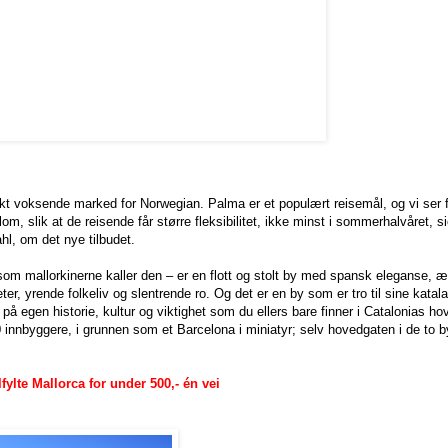
askt voksende marked for Norwegian. Palma er et populært reisemål, og vi ser f
om, slik at de reisende får større fleksibilitet, ikke minst i sommerhalvåret, si
, om det nye tilbudet.
 som mallorkinerne kaller den – er en flott og stolt by med spansk eleganse, æ
r, yrende folkeliv og slentrende ro. Og det er en by som er tro til sine katal
 på egen historie, kultur og viktighet som du ellers bare finner i Catalonias 
 innbyggere, i grunnen som et Barcelona i miniatyr; selv hovedgaten i de to
lfylte Mallorca for under 500,- én vei