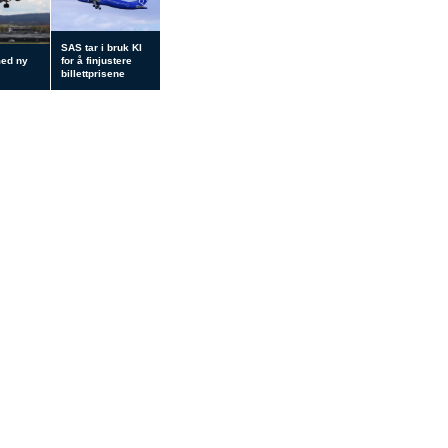
SAS tar i bruk KI
med ny
for å finjustere
billettprisene