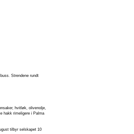
 buss. Strendene rundt
nsaker, hvitløk, olivenolje,
ite hakk rimeligere i Palma
ugust tilbyr selskapet 10