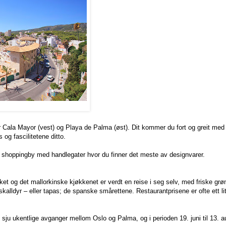
Cala Mayor (vest) og Playa de Palma (øst). Dit kommer du fort og greit med
 og fascilitetene ditto.
 shoppingby med handlegater hvor du finner det meste av designvarer.
et og det mallorkinske kjøkkenet er verdt en reise i seg selv, med friske grøn
 skalldyr – eller tapas; de spanske smårettene. Restaurantprisene er ofte ett l
n sju ukentlige avganger mellom Oslo og Palma, og i perioden 19. juni til 13. a