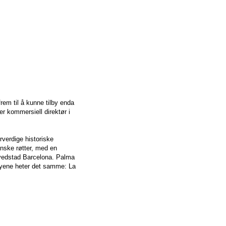
rem til å kunne tilby enda
er kommersiell direktør i
rverdige historiske
anske røtter, med en
hovedstad Barcelona. Palma
 byene heter det samme: La