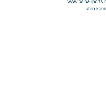
www.osloairports.c
uten komme