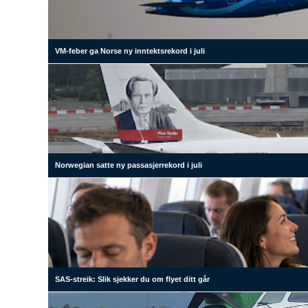
VM-feber ga Norse ny inntektsrekord i juli
Norwegian satte ny passasjerrekord i juli
SAS-streik: Slik sjekker du om flyet ditt går