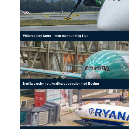
Widerøe fløy færre – men mer punktlig i juli
Netflix varsler nytt knallhardt oppgjør med Boeing