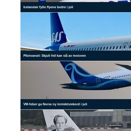
Icelandair fylte flyene bedre i juli
Pilotvarsel: Skjult feil kan slå av motoren
VM-feber ga Norse ny inntektsrekord i juli