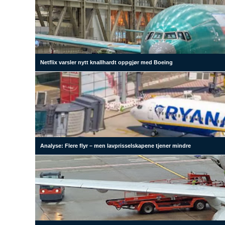
Netflix varsler nytt knallhardt oppgjør med Boeing
Analyse: Flere flyr – men lavprisselskapene tjener mindre