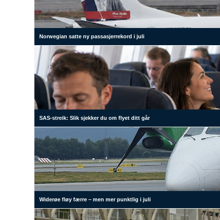
Norwegian satte ny passasjerrekord i juli
SAS-streik: Slik sjekker du om flyet ditt går
Widerøe fløy færre – men mer punktlig i juli