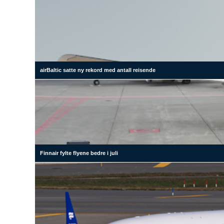
airBaltic satte ny rekord med antall reisende
Finnair fylte flyene bedre i juli