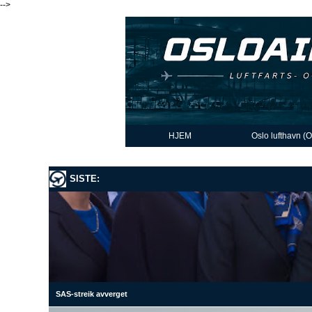
-->
HJEM
Oslo lufthavn (
SISTE:
SAS-streik avverget