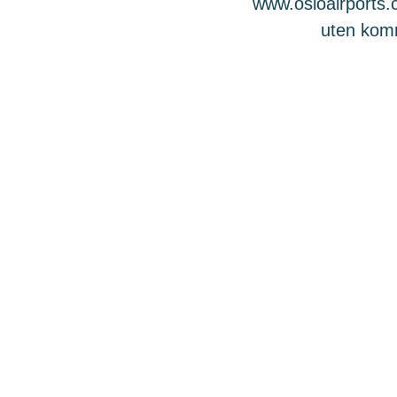
www.osloairports.c
uten komme