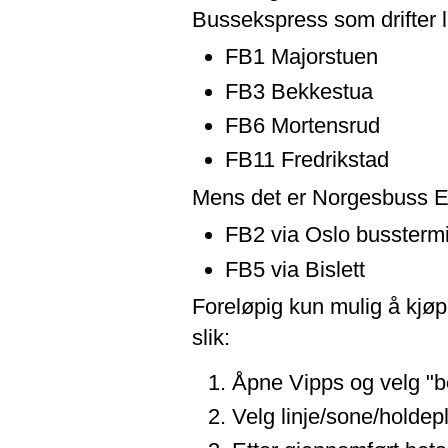
Bussekspress som drifter l
FB1 Majorstuen
FB3 Bekkestua
FB6 Mortensrud
FB11 Fredrikstad
Mens det er Norgesbuss Ek
FB2 via Oslo bussterm
FB5 via Bislett
Foreløpig kun mulig å kjøpe
slik:
Åpne Vipps og velg "be
Velg linje/sone/holdepl