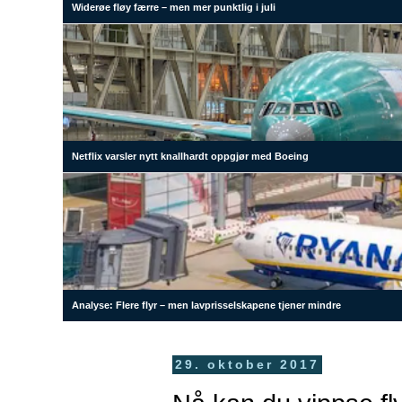
Widerøe fløy færre – men mer punktlig i juli
Netflix varsler nytt knallhardt oppgjør med Boeing
Analyse: Flere flyr – men lavprisselskapene tjener mindre
29. oktober 2017