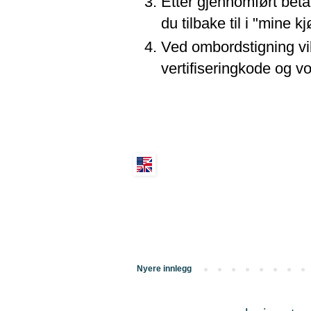
Etter gjennomført betali
du tilbake til i "mine k
Ved ombordstigning vil 
vertifiseringkode og v
Nyere innlegg