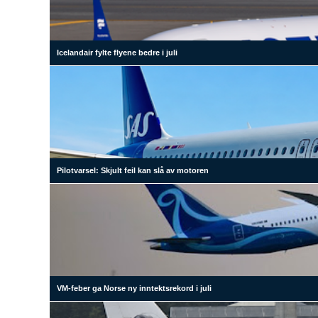
Icelandair fylte flyene bedre i juli
Pilotvarsel: Skjult feil kan slå av motoren
VM-feber ga Norse ny inntektsrekord i juli