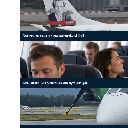
Norwegian satte ny passasjerrekord i juli
SAS-streik: Slik sjekker du om flyet ditt går