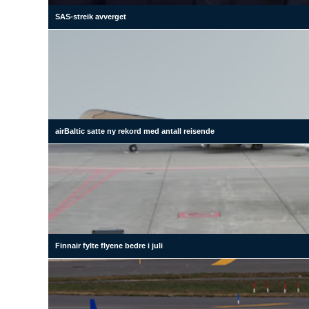
SAS-streik avverget
airBaltic satte ny rekord med antall reisende
Finnair fylte flyene bedre i juli