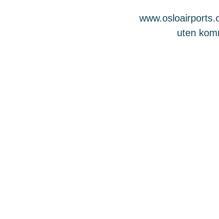
www.osloairports.c
uten komme