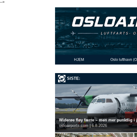
-->
HJEM
Oslo lufthavn (
SISTE:
Widerøe fløy færre – men mer punktlig i j
osloairports.com
|
6.8.2026