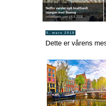
Netflix varsler nytt knallhardt
oppgjør med Boeing
osloairports.com
|
6.8.2026
5. mars 2018
Dette er vårens me