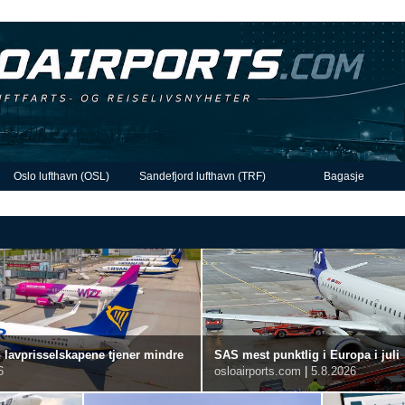
Oslo lufthavn (OSL)
Sandefjord lufthavn (TRF)
Bagasje
n lavprisselskapene tjener mindre
SAS mest punktlig i Europa i juli
6
osloairports.com
|
5.8.2026