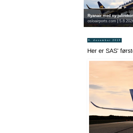
Ryanair med ny julireko
osloairports.com
|
5.8.202
9. desember 2019
Her er SAS' førs