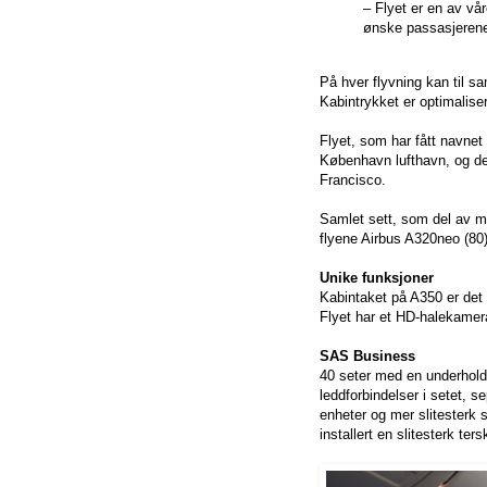
– Flyet er en av vår
ønske passasjerene
På hver flyvning kan til 
Kabintrykket er optimaliser
Flyet, som har fått navnet 
København lufthavn, og det
Francisco.
Samlet sett, som del av mo
flyene Airbus A320neo (80
Unike funksjoner
Kabintaket på A350 er det 
Flyet har et HD-halekamera
SAS Business
40 seter med en underhol
leddforbindelser i setet, s
enheter og mer slitesterk
installert en slitesterk te