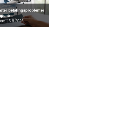
øter betalingsproblemer
kapene
com
|
5.8.2026