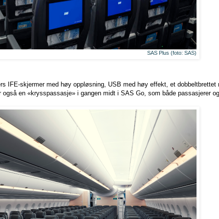
SAS Plus (foto: SAS)
s IFE-skjermer med høy oppløsning, USB med høy effekt, et dobbeltbrettet n
ar også en «krysspassasje» i gangen midt i SAS Go, som både passasjerer og