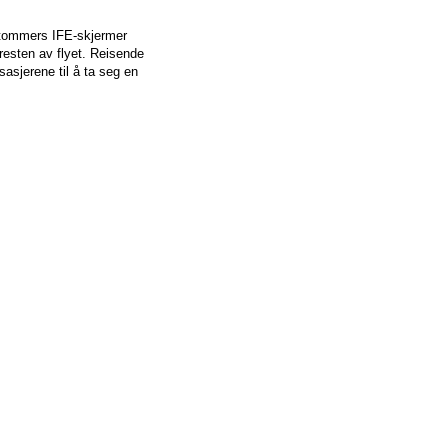
3-tommers IFE-skjermer
resten av flyet. Reisende
asjerene til å ta seg en