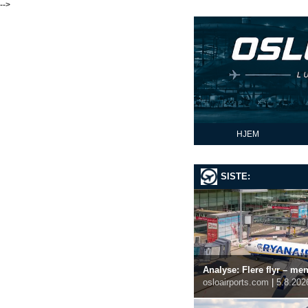
-->
HJEM
SISTE:
Analyse: Flere flyr – me
osloairports.com
|
5.8.202