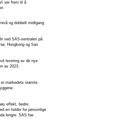
i ser frem til å
on.
ynivå og dobbelt midtgang:
 blir ved SAS-sentralen på
nghai, Hongkong og San
mot levering av de nye
en av 2023.
 er markedets største.
ryggene.
øy effekt, bedre
med en holder for personlige
nda lengre. SAS har