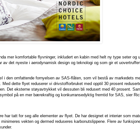
nda mer komfortable flyvninger, inkludert en kabin med helt ny type seter og u
 av det nyeste i aerodynamisk design og teknologi og som gir et uovertruffent 
æl i den omfattende fornyelsen av SAS-flåten, som vil bestå av markedets m
ly. Med dette flyet reduserer vi drivstofforbruket med opptil 30 prosent redusert
geren. Det eksterne støyavtrykket vil dessuten bli redusert med 40 prosent.
symbol på en mer bærekraftig og konkurransedyktig fremtid for SAS, sier Ri
e har tatt for seg alle elementer av flyet. De har designet et interiør som ma
g minimeres vekten og dermed reduseres karbonutslippene. Flere av funksjonen
kunder.