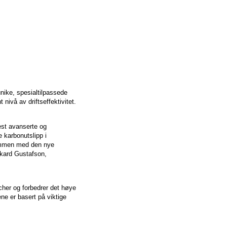
nike, spesialtilpassede
nivå av driftseffektivitet.
est avanserte og
e karbonutslipp i
 Sammen med den nye
ckard Gustafson,
tcher og forbedrer det høye
e er basert på viktige