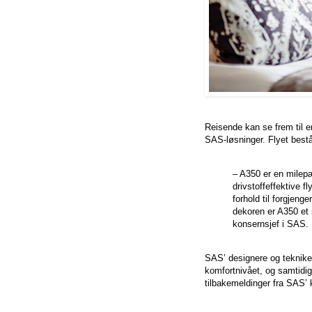
Reisende kan se frem til e
SAS-løsninger. Flyet består
– A350 er en milep
drivstoffeffektive f
forhold til forgjen
dekoren er A350 et 
konsernsjef i SAS.
SAS’ designere og tekniker
komfortnivået, og samtidi
tilbakemeldinger fra SAS’ 