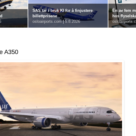
SAS tar i bruk KI for å finjustere
Én av fem m
rd
billettprisene
hos flysels
6
osloairports.com
|
5.8.2026
osloairports.
te A350