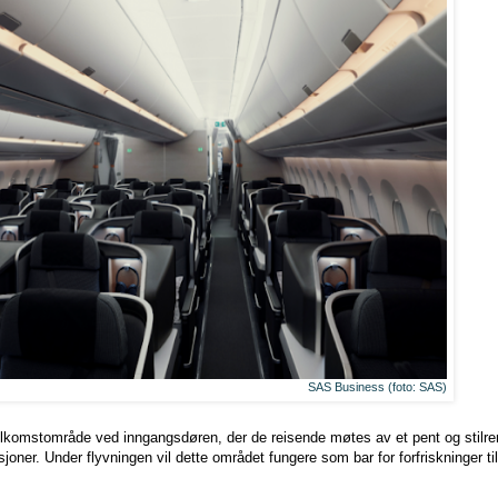
SAS Business (foto: SAS)
velkomstområde ved inngangsdøren, der de reisende møtes av et pent og stilre
joner. Under flyvningen vil dette området fungere som bar for forfriskninger t