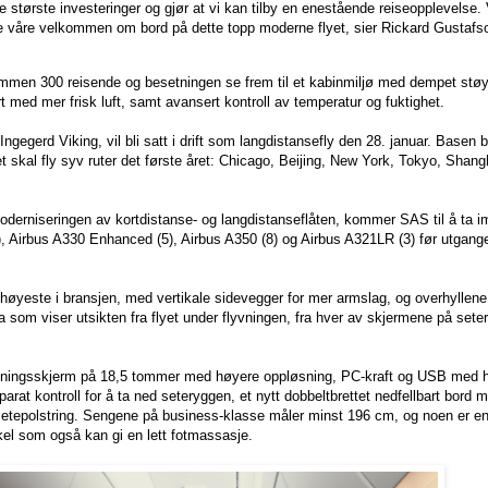
e største investeringer og gjør at vi kan tilby en enestående reiseopplevelse. V
 våre velkommen om bord på dette topp moderne flyet, sier Rickard Gustafs
sammen 300 reisende og besetningen se frem til et kabinmiljø med dempet stø
t med mer frisk luft, samt avansert kontroll av temperatur og fuktighet.
Ingegerd Viking, vil bli satt i drift som langdistansefly den 28. januar. Basen
 skal fly syv ruter det første året: Chicago, Beijing, New York, Tokyo, Sha
derniseringen av kortdistanse- og langdistanseflåten, kommer SAS til å ta i
), Airbus A330 Enhanced (5), Airbus A350 (8) og Airbus A321LR (3) før utgang
høyeste i bransjen, med vertikale sidevegger for mer armslag, og overhyllene
 som viser utsikten fra flyet under flyvningen, fra hver av skjermene på sete
dningsskjerm på 18,5 tommer med høyere oppløsning, PC-kraft og USB med h
eparat kontroll for å ta ned seteryggen, et nytt dobbeltbrettet nedfellbart bord 
 setepolstring. Sengene på business-klasse måler minst 196 cm, og noen er e
rskel som også kan gi en lett fotmassasje.