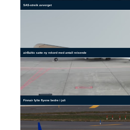
SAS-streik avverget
airBaltic satte ny rekord med antall reisende
Finnair fylte flyene bedre i juli