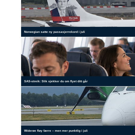
Norwegian satte ny passasjerrekord i juli
SAS-streik: Slik sjekker du om flyet ditt går
Widerøe fløy færre – men mer punktlig i juli