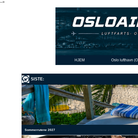
-->
HJEM
Oslo lufthavn (
SISTE:
Sommerrutene 2027