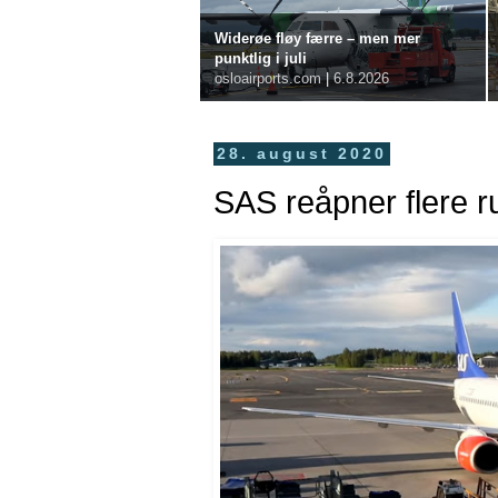
Widerøe fløy færre – men mer
punktlig i juli
osloairports.com
|
6.8.2026
28. august 2020
SAS reåpner flere r