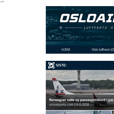
-->
HJEM
Oslo lufthavn (
SISTE:
Norwegian satte ny passasjerrekord i juli
osloairports.com
|
6.8.2026