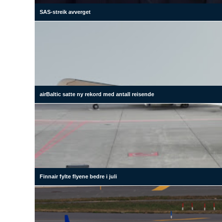
SAS-streik avverget
airBaltic satte ny rekord med antall reisende
Finnair fylte flyene bedre i juli