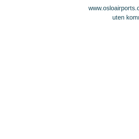
www.osloairports.c
uten komme