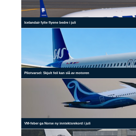
Icelandair fylte flyene bedre i juli
Pilotvarsel: Skjult feil kan slå av motoren
VM-feber ga Norse ny inntektsrekord i juli