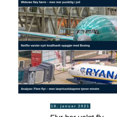
Widerøe fløy færre – men mer punktlig i juli
Netflix varsler nytt knallhardt oppgjør med Boeing
Analyse: Flere flyr – men lavprisselskapene tjener mindre
18. januar 2021