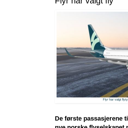
Flyr har valgt fly
Flyr har valgt fly
De første passasjerene til
nye norske flyselskapet p