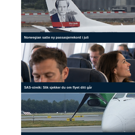
Norwegian satte ny passasjerrekord i juli
SAS-streik: Slik sjekker du om flyet ditt går