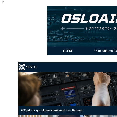
-->
HJEM
Oslo lufthavn (
SISTE:
262 piloter går til massesøksmål mot Ryanair