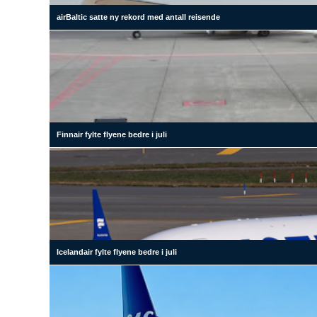
airBaltic satte ny rekord med antall reisende
Finnair fylte flyene bedre i juli
Icelandair fylte flyene bedre i juli