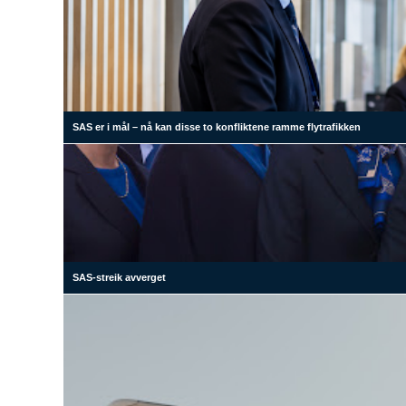
SAS er i mål – nå kan disse to konfliktene ramme flytrafikken
SAS-streik avverget