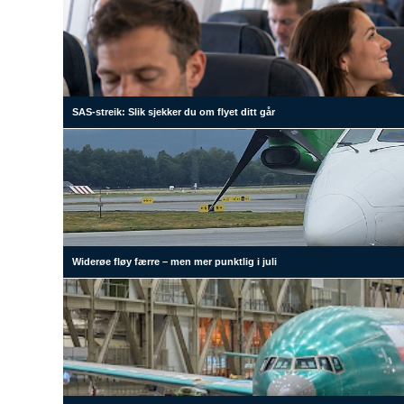
SAS-streik: Slik sjekker du om flyet ditt går
Widerøe fløy færre – men mer punktlig i juli