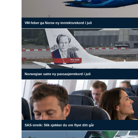
VM-feber ga Norse ny inntektsrekord i juli
Norwegian satte ny passasjerrekord i juli
SAS-streik: Slik sjekker du om flyet ditt går