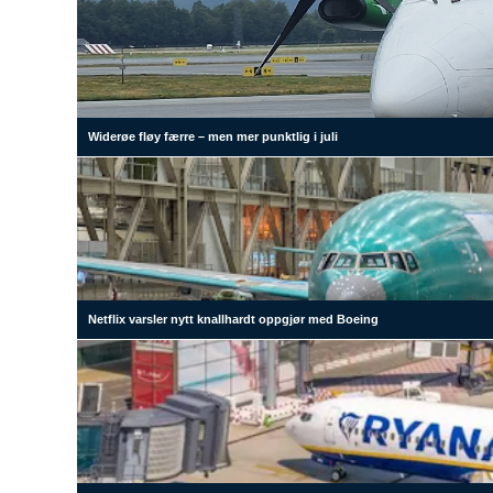
Widerøe fløy færre – men mer punktlig i juli
Netflix varsler nytt knallhardt oppgjør med Boeing