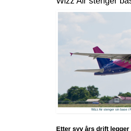
Wizz Air stenger base
Wizz Air stenger sin base i R
Etter syv års drift legger