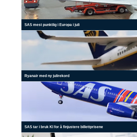
SAS mest punktlig i Europa i juli
Ryanair med ny julirekord
SAS tar i bruk KI for å finjustere billettprisene