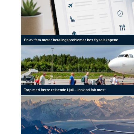
Én av fem møter betalingsproblemer hos flyselskapene
Torp med færre reisende i juli – innland falt mest