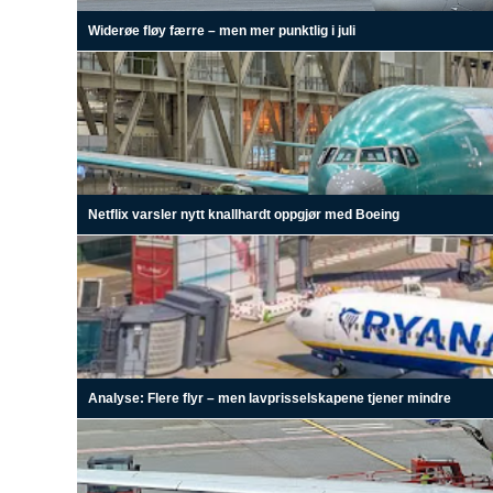
Widerøe fløy færre – men mer punktlig i juli
Netflix varsler nytt knallhardt oppgjør med Boeing
Analyse: Flere flyr – men lavprisselskapene tjener mindre