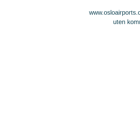
www.osloairports.c
uten komme