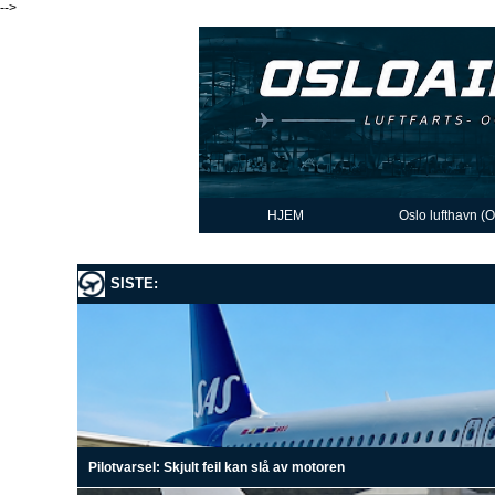
-->
HJEM
Oslo lufthavn (
SISTE:
Pilotvarsel: Skjult feil kan slå av motoren