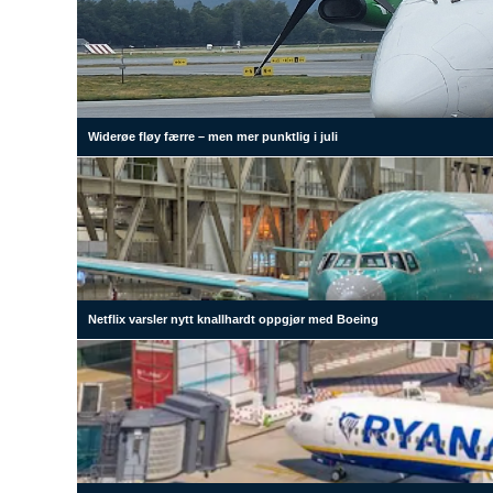
Widerøe fløy færre – men mer punktlig i juli
Netflix varsler nytt knallhardt oppgjør med Boeing