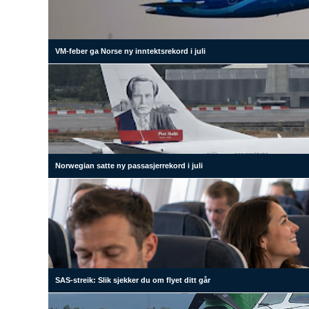
VM-feber ga Norse ny inntektsrekord i juli
Norwegian satte ny passasjerrekord i juli
SAS-streik: Slik sjekker du om flyet ditt går