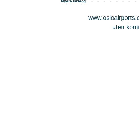
Nyere innlegg
www.osloairports.c
uten komme