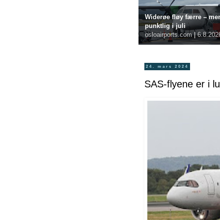
Widerøe fløy færre – me
punktlig i juli
osloairports.com
|
6.8.202
24. mars 2024
SAS-flyene er i lu