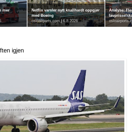
n mer
Netflix varsler nytt knallhardt oppgjør
Analyse: Fle
med Boeing
lavprisselsk
6
osloairports.com
|
6.8.2026
osloairports.
ften igjen