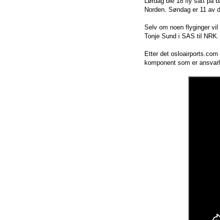
Lørdag ble 18 fly satt på b
Norden. Søndag er 11 av dis
Selv om noen flyginger vil
Tonje Sund i SAS til NRK.
Etter det osloairports.com
komponent som er ansvarlig