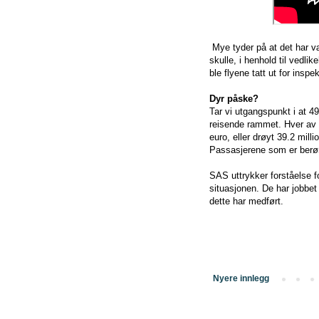
Mye tyder på at det har væ
skulle, i henhold til vedli
ble flyene tatt ut for insp
Dyr påske?
Tar vi utgangspunkt i at 49
reisende rammet. Hver av
euro, eller drøyt 39.2 milli
Passasjerene som er berørt 
SAS uttrykker forståelse fo
situasjonen. De har jobbet
dette har medført.
Nyere innlegg