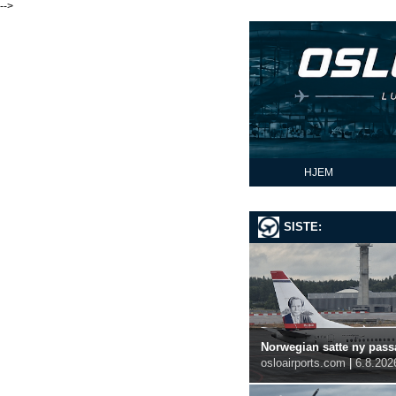
-->
HJEM
SISTE:
Norwegian satte ny passa
osloairports.com
|
6.8.202