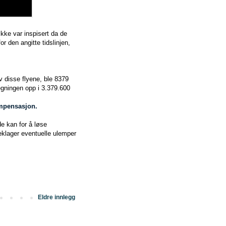
kke var inspisert da de
r den angitte tidslinjen,
av disse flyene, ble 8379
gningen opp i 3.379.600
mpensasjon.
de kan for å løse
beklager eventuelle ulemper
Eldre innlegg