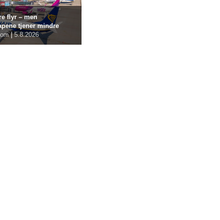
re flyr – men
apene tjener mindre
com
|
5.8.2026