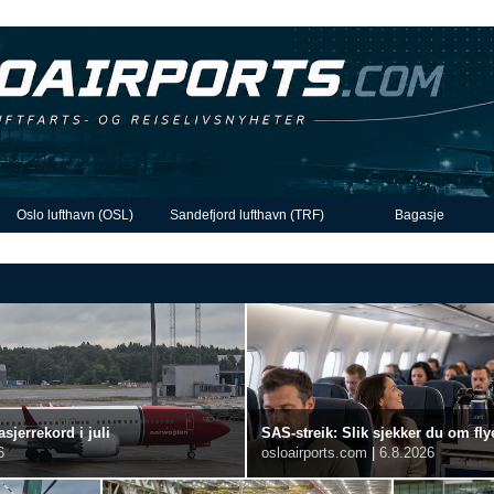
Oslo lufthavn (OSL)
Sandefjord lufthavn (TRF)
Bagasje
sjerrekord i juli
SAS-streik: Slik sjekker du om flye
6
osloairports.com
|
6.8.2026