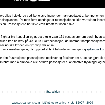
rt glipp i sjekk- og vedlikeholdsrutinene, der man oppdaget at komponenten i
keholdsplanene. Da man først oppdaget at rutinesjekkene ikke var fullført innenfo
eksjon. Passasjerene har ikke vært utsatt for noen risiko.
 flighter ble kansellert og at det skulle vært 171 passasjerer om bord i hvert 
 disse kan ha krav på 400 euro i kompensasjon, da kommer kompensasjonsre
oner norske kroner, en dyr glipp der altså.
av kanselleringene, blir oppfordret til å beholde kvitteringer og
søke om ko
r den frustrasjonen passasjerene opplever og forsikrer om at de har gjort alt 
 intenst med å ombooke alle berørte passasjerer til alternative flyvninger og 
Startsiden
www.osloairports.com | luftfart- og reiselivsnyheter | 2007 - 2026