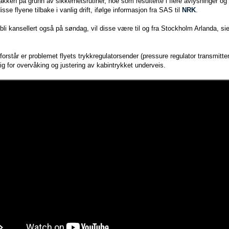
akken på grunn av sikkerhetsrutiner, noe som resulterte i flere avlysninger og i
se flyene tilbake i vanlig drift, ifølge informasjon fra SAS til
NRK
.
 bli kansellert også på søndag, vil disse være til og fra Stockholm Arlanda, 
 forstår er problemet flyets trykkregulatorsender (pressure regulator transmitt
 for overvåking og justering av kabintrykket underveis.