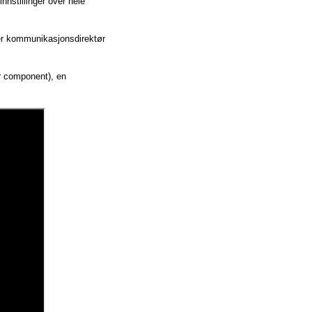
nnstillinger over hele
sier kommunikasjonsdirektør
er component), en