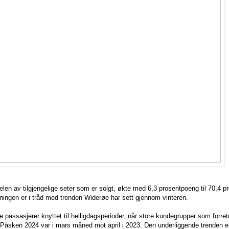
len av tilgjengelige seter som er solgt, økte med 6,3 prosentpoeng til 70,4 pr
kningen er i tråd med trenden Widerøe har sett gjennom vinteren.
e passasjerer knyttet til helligdagsperioder, når store kundegrupper som forre
. Påsken 2024 var i mars måned mot april i 2023. Den underliggende trenden er