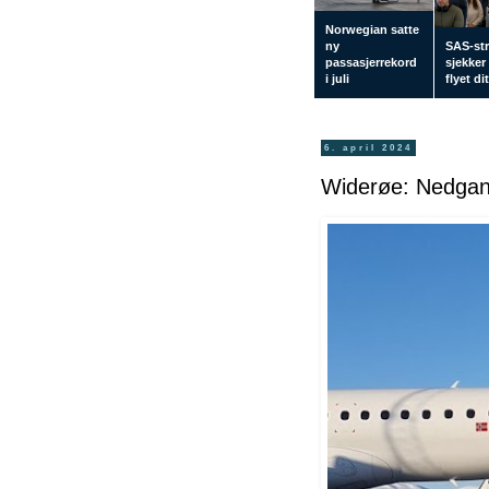
Norwegian satte
ny
SAS-str
passasjerrekord
sjekker
i juli
flyet di
6. april 2024
Widerøe: Nedgang