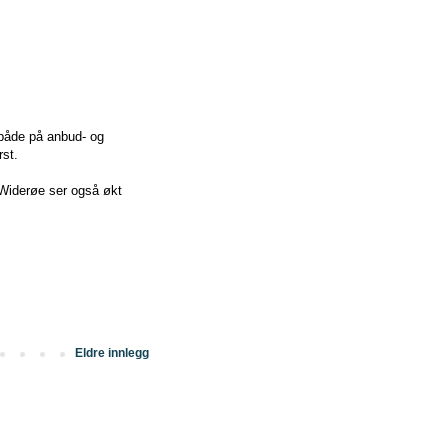
 både på anbud- og
rst.
 Widerøe ser også økt
Eldre innlegg