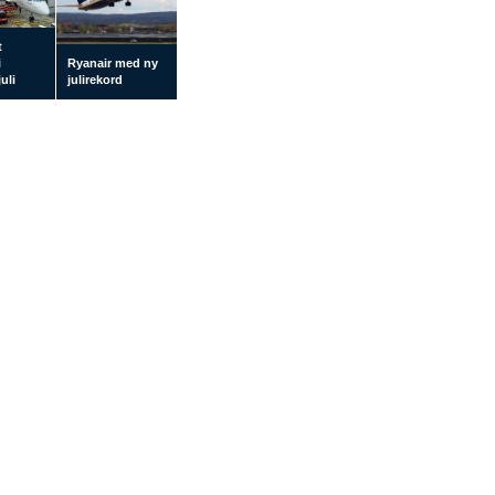
t
i
Ryanair med ny
uli
julirekord