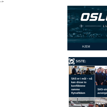
-->
HJEM
SISTE:
SAS er i mål – nå
kan disse to
konfliktene
ramme
SAS-str
flytrafikken
avverge