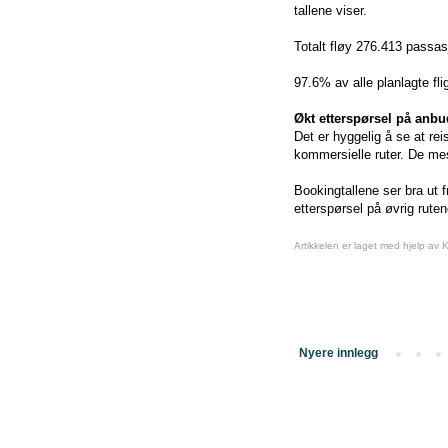
tallene viser.
Totalt fløy 276.413 passa
97.6% av alle planlagte fl
Økt etterspørsel på anbu
Det er hyggelig å se at re
kommersielle ruter. De mes
Bookingtallene ser bra ut 
etterspørsel på øvrig ruten
Artikkelen er laget med hjelp av 
Nyere innlegg