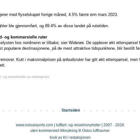
sjerer med flyselskapet forrige måned, 4.5% færre enn mars 2023.
ighter ble gjennomført, og 89.4% av disse landet på rutetiden.
d- og kommersielle ruter
iselysten hos nordmenn er tilbake, sier Widerøe. De opplever økt etterspørsel
t populære destinasjonene, på de mest attraktive tidspunktene, blir bestilt fø
fremover. Kutt i maksimalprisen på anbudsruter har gitt økt etterspørsel, men
ett.
KI, og etterarbeidet av redaksjonen
Startsiden
www.osloairports.com | luftfart- og reiselivsnyheter | 2007 - 2026
uten kommersiell tilknytning til Oslos lufthavner
bruk av KI i redaksjonen