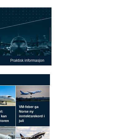
Praktisk informasjon
VM-feber ga
el:
Norse ny
l kan
inntektsrekord i
otoren
juli