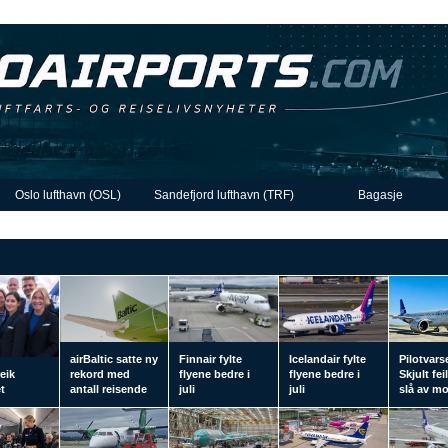
Oslo lufthavn (OSL)
Sandefjord lufthavn (TRF)
Bagasje
airBaltic satte ny
Finnair fylte
Icelandair fylte
Pilotvars
eik
rekord med
flyene bedre i
flyene bedre i
Skjult fei
t
antall reisende
juli
juli
slå av m