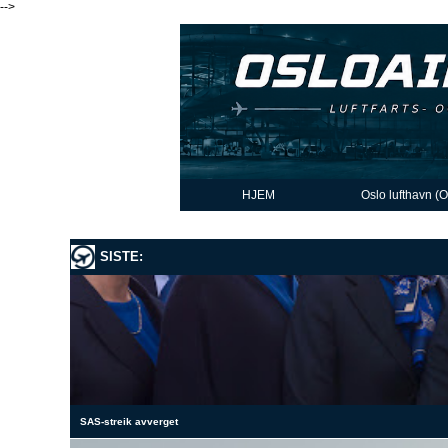
-->
HJEM
Oslo lufthavn (
SISTE:
SAS-streik avverget