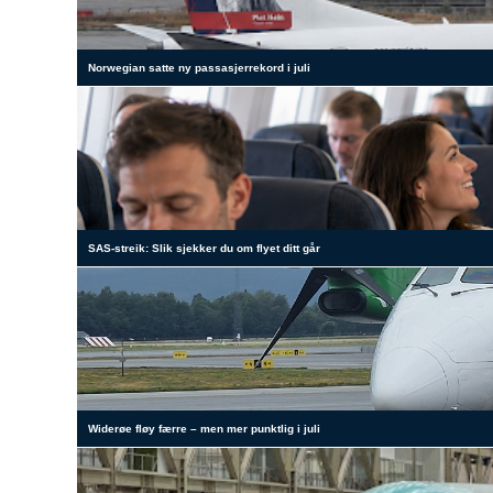
Norwegian satte ny passasjerrekord i juli
SAS-streik: Slik sjekker du om flyet ditt går
Widerøe fløy færre – men mer punktlig i juli