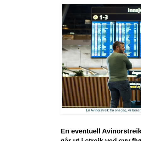
En Avinorstreik fra onsdag, vil berø
En eventuell Avinorstrei
går ut i streik ved syv f