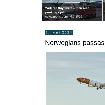
Widerøe fløy færre – men mer
punktlig i juli
osloairports.com
|
6.8.2026
6. juni 2024
Norwegians passasjer