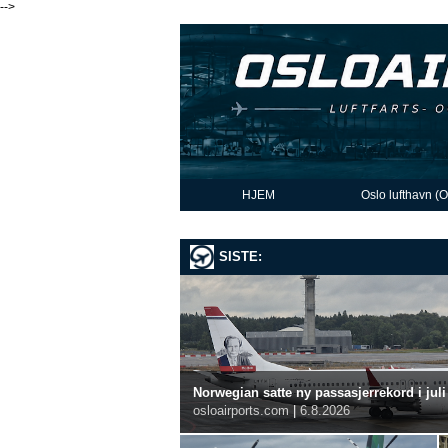
-->
HJEM
Oslo lufthavn (
SISTE:
Norwegian satte ny passasjerrekord i juli
osloairports.com
|
6.8.2026