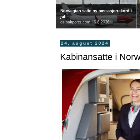
Norwegian satte ny passasjerrekord i
juli
osloairports.com
|
6.8.2026
24. august 2024
Kabinansatte i Norwe