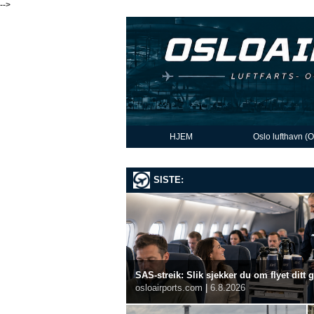
-->
HJEM
Oslo lufthavn (
SISTE:
SAS-streik: Slik sjekker du om flyet ditt 
osloairports.com
|
6.8.2026