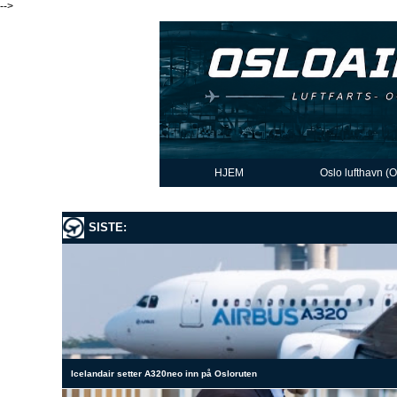
-->
HJEM
Oslo lufthavn (
SISTE:
Icelandair setter A320neo inn på Osloruten