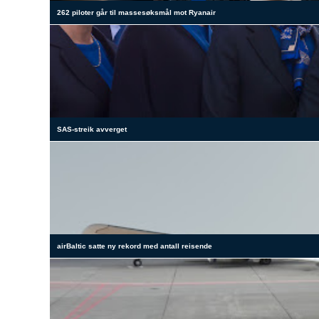
262 piloter går til massesøksmål mot Ryanair
SAS-streik avverget
airBaltic satte ny rekord med antall reisende