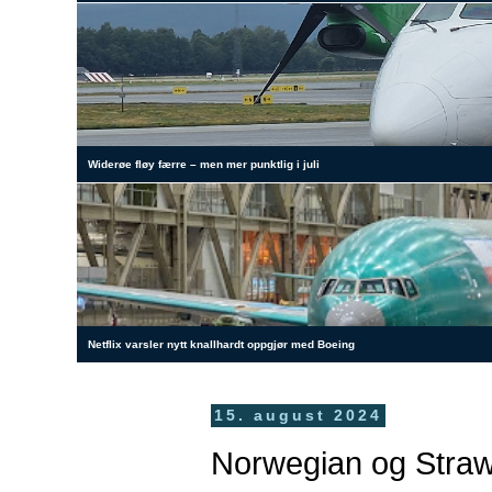
Widerøe fløy færre – men mer punktlig i juli
Netflix varsler nytt knallhardt oppgjør med Boeing
15. august 2024
Norwegian og Strawb