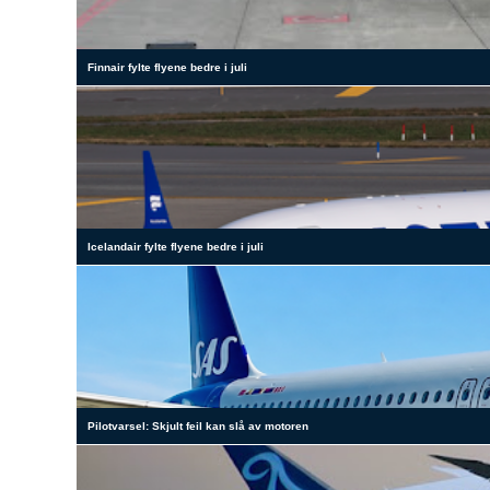
Finnair fylte flyene bedre i juli
Icelandair fylte flyene bedre i juli
Pilotvarsel: Skjult feil kan slå av motoren