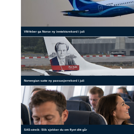
VM-feber ga Norse ny inntektsrekord i juli
Norwegian satte ny passasjerrekord i juli
SAS-streik: Slik sjekker du om flyet ditt går