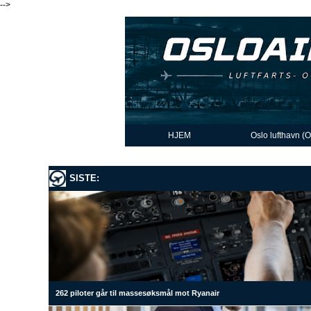
-->
HJEM
Oslo lufthavn (
SISTE:
262 piloter går til massesøksmål mot Ryanair