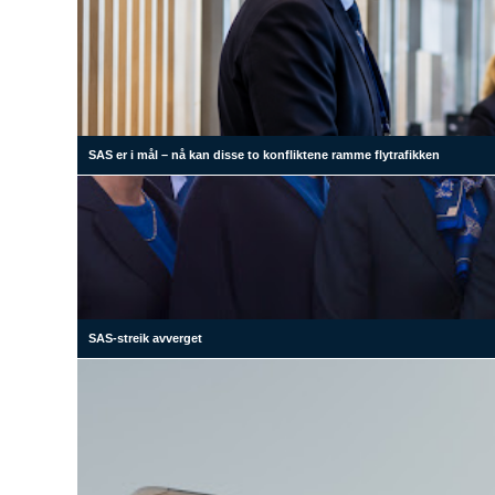
SAS er i mål – nå kan disse to konfliktene ramme flytrafikken
SAS-streik avverget