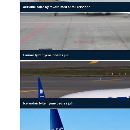
airBaltic satte ny rekord med antall reisende
Finnair fylte flyene bedre i juli
Icelandair fylte flyene bedre i juli