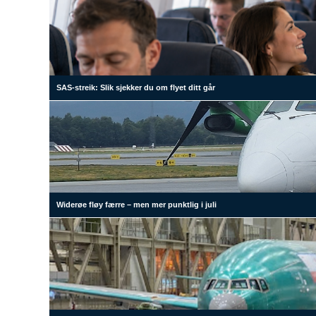
SAS-streik: Slik sjekker du om flyet ditt går
Widerøe fløy færre – men mer punktlig i juli