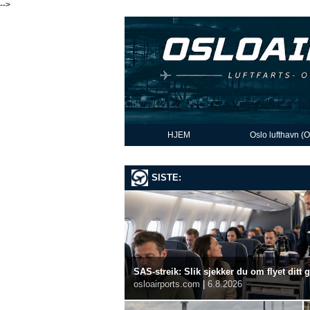
-->
HJEM
Oslo lufthavn (
SISTE:
SAS-streik: Slik sjekker du om flyet ditt 
osloairports.com
|
6.8.2026