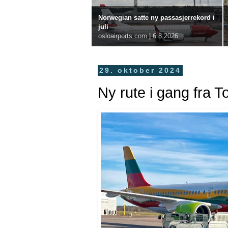
Norwegian satte ny passasjerrekord i
juli
osloairports.com
|
6.8.2026
29. oktober 2024
Ny rute i gang fra T