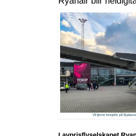
Ryanair blir heldigit
Vil fjerne innsjekk på flyplass
Lavprisflyselskapet Ryana