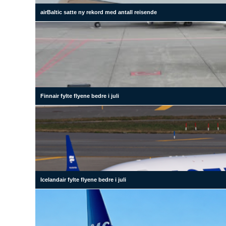
airBaltic satte ny rekord med antall reisende
Finnair fylte flyene bedre i juli
Icelandair fylte flyene bedre i juli