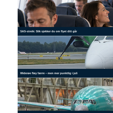
SAS-streik: Slik sjekker du om flyet ditt går
Widerøe fløy færre – men mer punktlig i juli