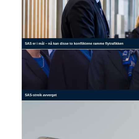
SAS er i mål – nå kan disse to konfliktene ramme flytrafikken
SAS-streik avverget