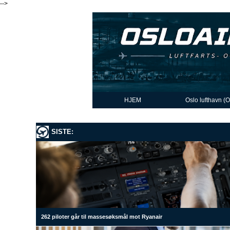
-->
HJEM
Oslo lufthavn (
SISTE:
262 piloter går til massesøksmål mot Ryanair