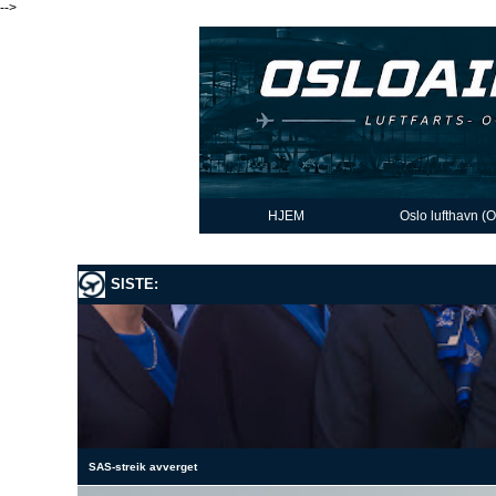
-->
HJEM
Oslo lufthavn (
SISTE:
SAS-streik avverget