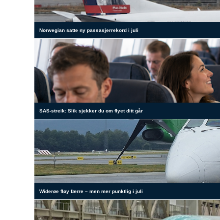
Norwegian satte ny passasjerrekord i juli
SAS-streik: Slik sjekker du om flyet ditt går
Widerøe fløy færre – men mer punktlig i juli