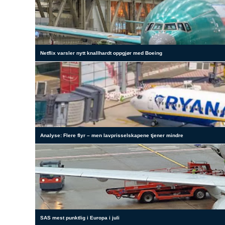
Netflix varsler nytt knallhardt oppgjør med Boeing
Analyse: Flere flyr – men lavprisselskapene tjener mindre
SAS mest punktlig i Europa i juli