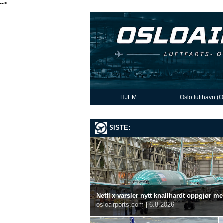
-->
HJEM
Oslo lufthavn (
SISTE:
Netflix varsler nytt knallhardt oppgjør m
osloairports.com
|
6.8.2026