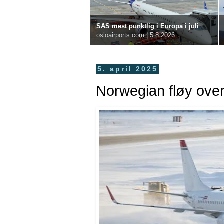
SAS mest punktlig i Europa i juli
osloairports.com
|
5.8.2026
5. april 2025
Norwegian fløy over