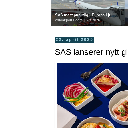
SAS mest punktlig i Europa i juli
osloairports.com
|
5.8.2026
22. april 2025
SAS lanserer nytt g