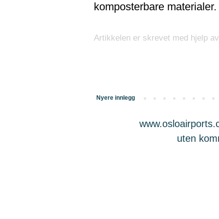
komposterbare materialer.
Artikkelen er skrevet med hjelp av
Nyere innlegg
www.osloairports.c
uten komme