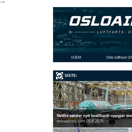
-->
HJEM
Oslo lufthavn (
SISTE:
Netflix varsler nytt knallhardt oppgjør m
osloairports.com
|
6.8.2026