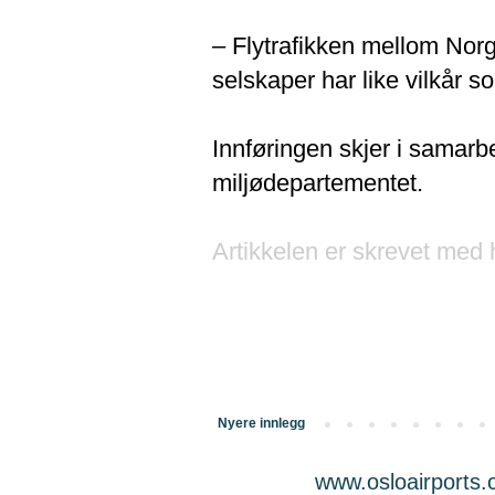
– Flytrafikken mellom Norg
selskaper har like vilkår 
Innføringen skjer i samar
miljødepartementet.
Artikkelen er skrevet med 
Nyere innlegg
www.osloairports.c