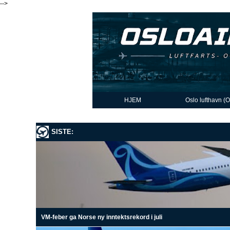
-->
HJEM
Oslo lufthavn (
SISTE:
VM-feber ga Norse ny inntektsrekord i juli