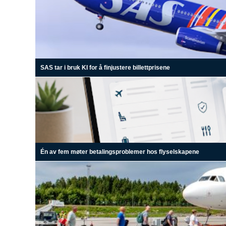
SAS tar i bruk KI for å finjustere billettprisene
Én av fem møter betalingsproblemer hos flyselskapene