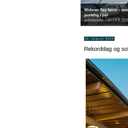
Widerøe fløy færre – me
punktlig i juli
osloairports.com
|
6.8.202
11. august 2025
Rekorddag og sol