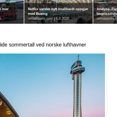
n mer
Netflix varsler nytt knallhardt oppgjør
Analyse: Fle
med Boeing
lavprisselsk
6
osloairports.com
|
6.8.2026
osloairports.
ide sommertall ved norske lufthavner