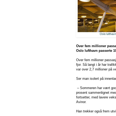
Oslo lufthavn
Over fem millioner passa
Oslo lufthavn passerte 1
Over fem millioner passas
fjor. Så langt i år har traf
var over 2,7 millioner på ve
Ser man isolert på innenlan
– Sommeren har vært god o
prosent sammenlignet med i 
fortsetter, med lavere vekst
Avinor.
Han trekker også frem utvik