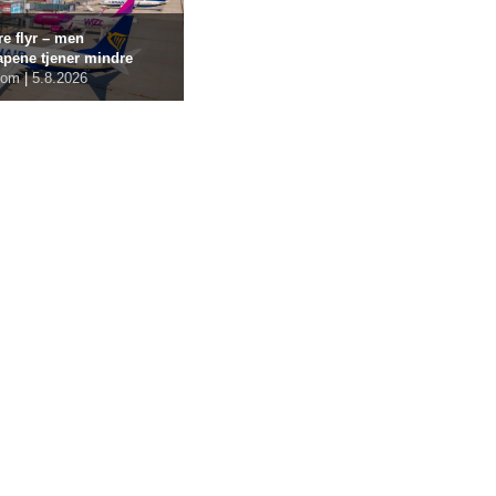
re flyr – men
apene tjener mindre
com
|
5.8.2026