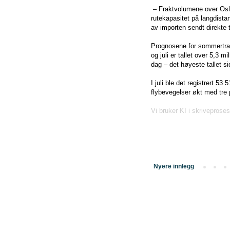
– Fraktvolumene over Oslo 
rutekapasitet på langdistan
av importen sendt direkte t
Prognosene for sommertrafik
og juli er tallet over 5,3 
dag – det høyeste tallet s
I juli ble det registrert 5
flybevegelser økt med tre 
Vi bruker KI i skriveproses
Nyere innlegg