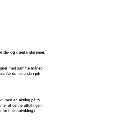
ands- og utenlandsreiser.
enlignet med samme måned i
er. Av de reisende i juli
eg, med en økning på to
nter at denne utflatingen
for trafikkutvikling i