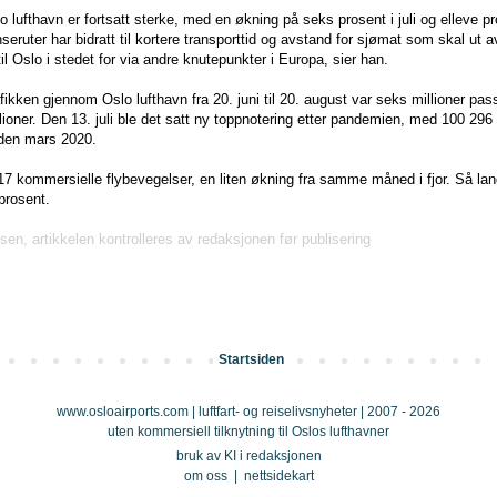
lufthavn er fortsatt sterke, med en økning på seks prosent i juli og elleve pro
seruter har bidratt til kortere transporttid og avstand for sjømat som skal ut a
il Oslo i stedet for via andre knutepunkter i Europa, sier han.
ken gjennom Oslo lufthavn fra 20. juni til 20. august var seks millioner passa
millioner. Den 13. juli ble det satt ny toppnotering etter pandemien, med 100 2
iden mars 2020.
3 517 kommersielle flybevegelser, en liten økning fra samme måned i fjor. Så lang
prosent.
sen, artikkelen kontrolleres av redaksjonen før publisering
Startsiden
www.osloairports.com | luftfart- og reiselivsnyheter | 2007 - 2026
uten kommersiell tilknytning til Oslos lufthavner
bruk av KI i redaksjonen
om oss
|
nettsidekart