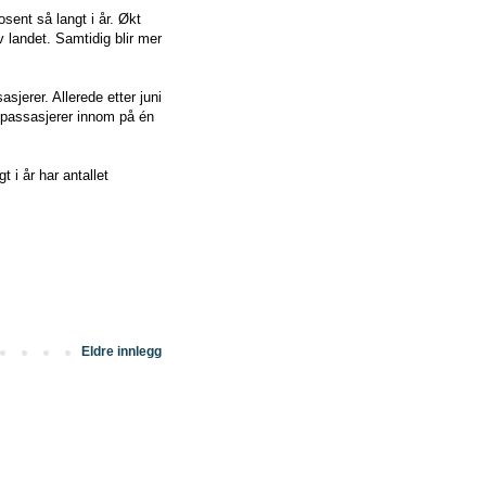
sent så langt i år. Økt
v landet. Samtidig blir mer
sjerer. Allerede etter juni
96 passasjerer innom på én
t i år har antallet
Eldre innlegg