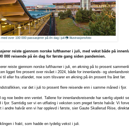
 med over 100 000 passasjerer på én dag i juli 📷 Illustrasjonsfoto
sjerer reiste gjennom norske lufthavner i juli, med vekst både på innenl
00 000 reisende på én dag for første gang siden pandemien.
jerer reiste gjennom norske lufthavner i juli, en økning på to prosent samm
ikken ligget fire prosent over nivået i 2024, både for innenlands- og utenlandsreis
i til eller fra utlandet, noe som tilsvarer en økning på én prosent fra året før.
dstrafikken, var det i juli to prosent flere reisende enn i samme måned i fjor.
g noe bedre enn ventet. Tallene for innenlandsreisende har særlig utpekt s
fjor. Samtidig ser vi en utflating i veksten som preget første halvår. Vi forve
 i andre halvår enn vi har opplevd i første, sier Gaute Skallerud Riise, direktør 
lingen i frakt, som hadde en tydelig vekst i juli.