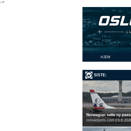
-->
HJEM
SISTE:
Norwegian satte ny passa
osloairports.com
|
6.8.202