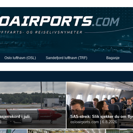
Oslo lufthavn (OSL)
Sandefjord lufthavn (TRF)
Bagasje
sjerrekord i juli
SAS-streik: Slik sjekker du om flye
6
osloairports.com
|
6.8.2026