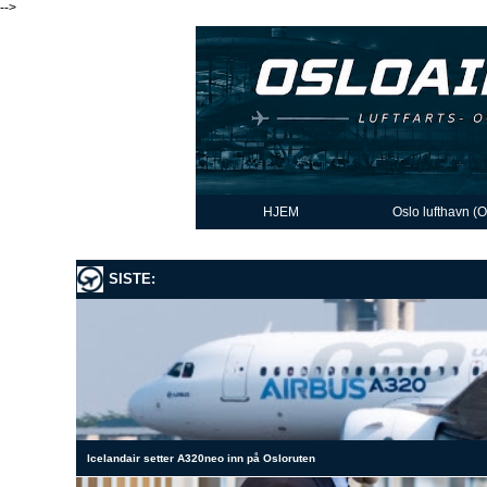
-->
HJEM
Oslo lufthavn (
SISTE:
Icelandair setter A320neo inn på Osloruten