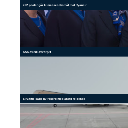
262 piloter går til massesøksmål mot Ryanair
SAS-streik avverget
airBaltic satte ny rekord med antall reisende