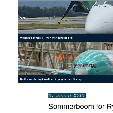
Widerøe fløy færre – men mer punktlig i juli
Netflix varsler nytt knallhardt oppgjør med Boeing
5. august 2025
Sommerboom for Rya