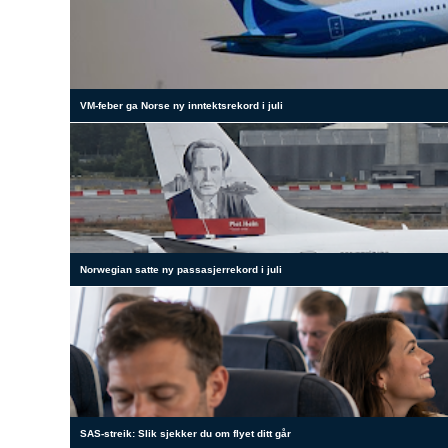
VM-feber ga Norse ny inntektsrekord i juli
Norwegian satte ny passasjerrekord i juli
SAS-streik: Slik sjekker du om flyet ditt går