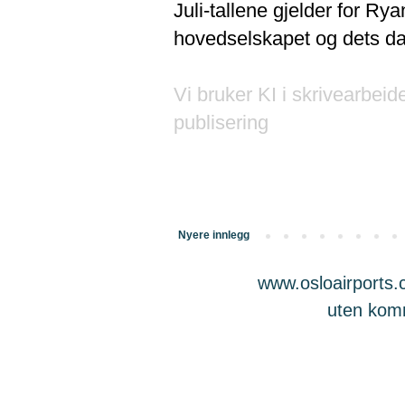
Juli-tallene gjelder for Ry
hovedselskapet og dets da
Vi bruker KI i skrivearbeid
publisering
Nyere innlegg
www.osloairports.c
uten komme