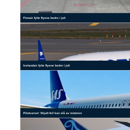
Finnair fylte flyene bedre i juli
Icelandair fylte flyene bedre i juli
Pilotvarsel: Skjult feil kan slå av motoren