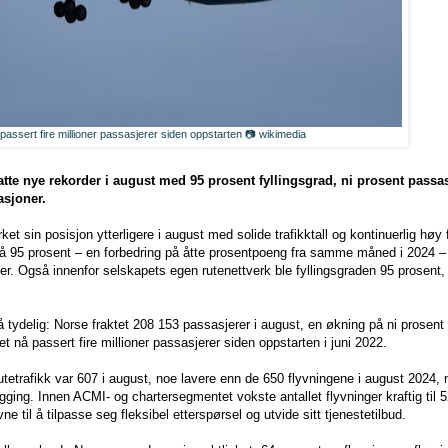
passert fire millioner passasjerer siden oppstarten 📷 wikimedia
atte nye rekorder i august med 95 prosent fyllingsgrad, ni prosent passas
asjoner.
ket sin posisjon ytterligere i august med solide trafikktall og kontinuerlig høy
å 95 prosent – en forbedring på åtte prosentpoeng fra samme måned i 2024 – b
r. Også innenfor selskapets egen rutenettverk ble fyllingsgraden 95 prosent, 
 tydelig: Norse fraktet 208 153 passasjerer i august, en økning på ni prose
et nå passert fire millioner passasjerer siden oppstarten i juni 2022.
 rutetrafikk var 607 i august, noe lavere enn de 650 flyvningene i august 2024
gging. Innen ACMI- og chartersegmentet vokste antallet flyvninger kraftig til 5
vne til å tilpasse seg fleksibel etterspørsel og utvide sitt tjenestetilbud.