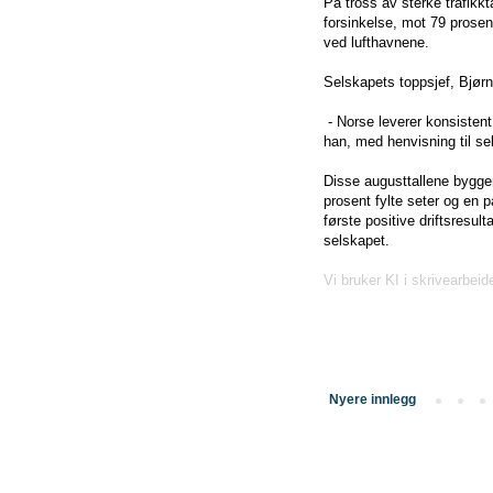
På tross av sterke trafikk
forsinkelse, mot 79 prosen
ved lufthavnene.
Selskapets toppsjef, Bjørn
- Norse leverer konsistent
han, med henvisning til se
Disse augusttallene bygge
prosent fylte seter og en 
første positive driftsresult
selskapet.
Vi bruker KI i skrivearbeid
Nyere innlegg