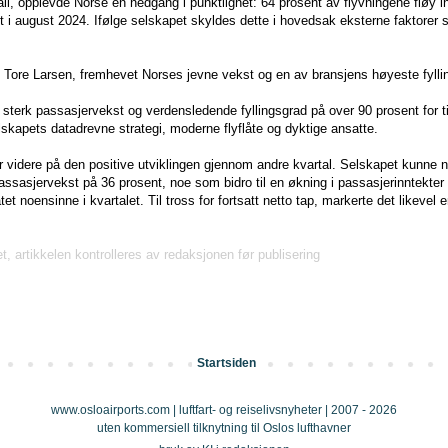
tall, opplevde Norse en nedgang i punktlighet: 64 prosent av flyvningene fløy 
t i august 2024. Ifølge selskapet skyldes dette i hovedsak eksterne faktorer 
 Tore Larsen, fremhevet Norses jevne vekst og en av bransjens høyeste fyllin
 sterk passasjervekst og verdensledende fyllingsgrad på over 90 prosent for 
lskapets datadrevne strategi, moderne flyflåte og dyktige ansatte.
r videre på den positive utviklingen gjennom andre kvartal. Selskapet kunne 
passasjervekst på 36 prosent, noe som bidro til en økning i passasjerinntekter
atet noensinne i kvartalet. Til tross for fortsatt netto tap, markerte det likevel 
et, artikkelen kontrolleres av redaksjonen før publisering
Startsiden
www.osloairports.com | luftfart- og reiselivsnyheter | 2007 - 2026
uten kommersiell tilknytning til Oslos lufthavner