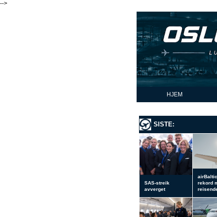
-->
HJEM
SISTE:
airBalti
SAS-streik
rekord 
avverget
reisend