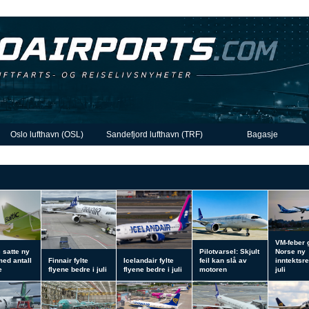
Oslo lufthavn (OSL)
Sandefjord lufthavn (TRF)
Bagasje
VM-feber 
c satte ny
Pilotvarsel: Skjult
Norse ny
med antall
Finnair fylte
Icelandair fylte
feil kan slå av
inntektsre
e
flyene bedre i juli
flyene bedre i juli
motoren
juli