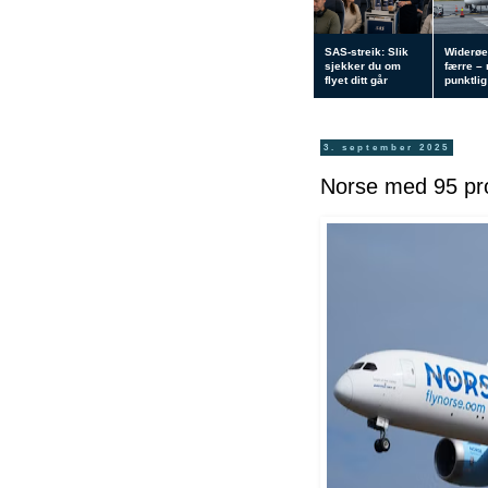
SAS-streik: Slik
Widerøe
sjekker du om
færre –
flyet ditt går
punktlig 
3. september 2025
Norse med 95 pros