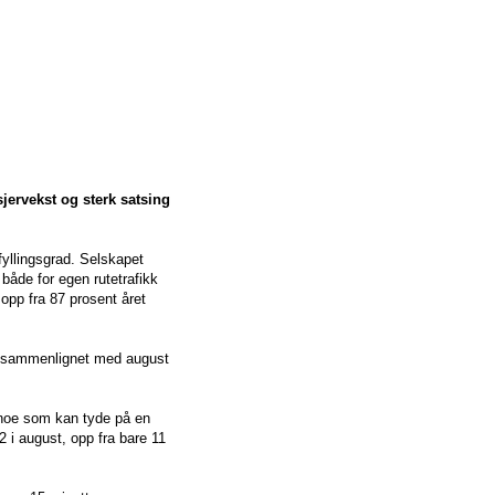
jervekst og sterk satsing
 fyllingsgrad. Selskapet
åde for egen rutetrafikk
opp fra 87 prosent året
nt sammenlignet med august
, noe som kan tyde på en
2 i august, opp fra bare 11