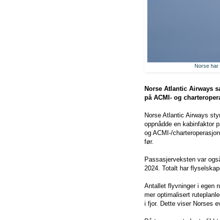
Norse har 
Norse Atlantic Airways s
på ACMI- og charteroper
Norse Atlantic Airways styr
oppnådde en kabinfaktor p
og ACMI-/charteroperasjone
før.
Passasjerveksten var også
2024. Totalt har flyselskap
Antallet flyvninger i egen
mer optimalisert ruteplanle
i fjor. Dette viser Norses e