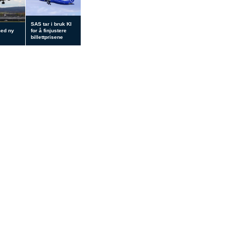
SAS tar i bruk KI
med ny
for å finjustere
billettprisene