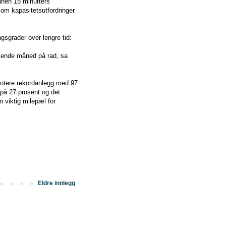
innen 15 minutters
som kapasitetsutfordringer
gsgrader over lengre tid:
tiende måned på rad, sa
notere rekordanlegg med 97
 på 27 prosent og det
en viktig milepæl for
Eldre innlegg