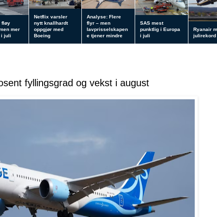
Netflix varsler
Analyse: Flere
 fløy
nytt knallhardt
flyr – men
SAS mest
 men mer
oppgjør med
lavprisselskapen
punktlig i Europa
Ryanair 
i juli
Boeing
e tjener mindre
i juli
julirekord
ent fyllingsgrad og vekst i august