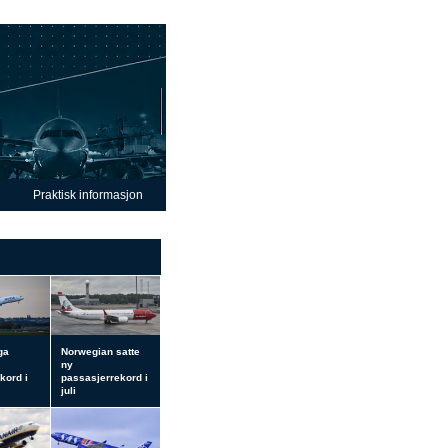
Praktisk informasjon
ga
Norwegian satte
ny
kord i
passasjerrekord i
juli