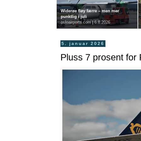
Widerøe fløy færre – men mer
punktlig i juli
osloairports.com
|
6.8.2026
5. januar 2026
Pluss 7 prosent for