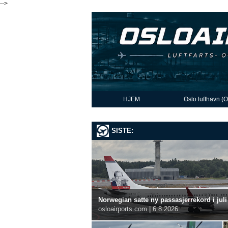
-->
HJEM
Oslo lufthavn (
SISTE:
Norwegian satte ny passasjerrekord i juli
osloairports.com
|
6.8.2026