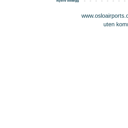
Nyere innlegg
www.osloairports.c
uten komme