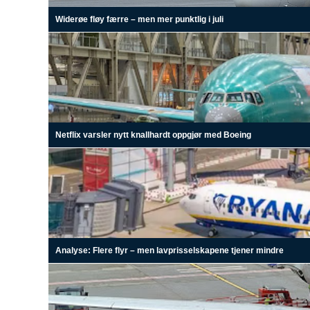
Widerøe fløy færre – men mer punktlig i juli
Netflix varsler nytt knallhardt oppgjør med Boeing
Analyse: Flere flyr – men lavprisselskapene tjener mindre