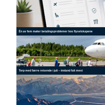
Én av fem møter betalingsproblemer hos flyselskapene
Torp med færre reisende i juli – innland falt mest