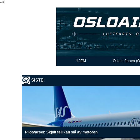
-->
HJEM
Oslo lufthavn (
SISTE:
Pilotvarsel: Skjult feil kan slå av motoren