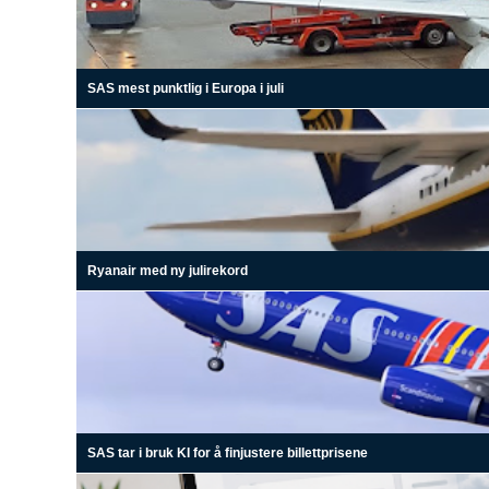
SAS mest punktlig i Europa i juli
Ryanair med ny julirekord
SAS tar i bruk KI for å finjustere billettprisene