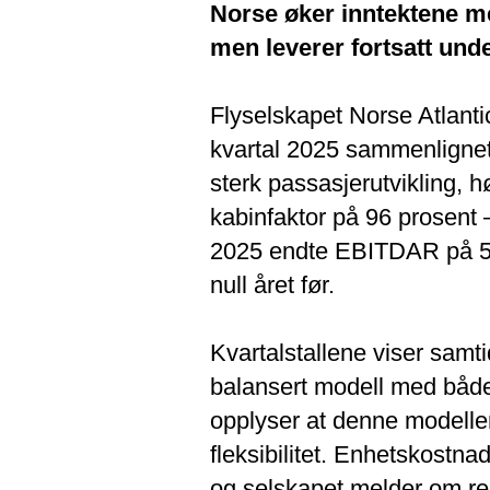
Norse øker inntektene me
men leverer fortsatt unde
Flyselskapet Norse Atlanti
kvartal 2025 sammenlignet
sterk passasjerutvikling, h
kabinfaktor på 96 prosent 
2025 endte EBITDAR på 56,5
null året før.
Kvartalstallene viser samti
balansert modell med både
opplyser at denne modellen 
fleksibilitet. Enhetskostna
og selskapet melder om re