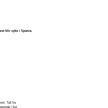
est blir syke i Spania.
et. Tall fra
riode i fjor.