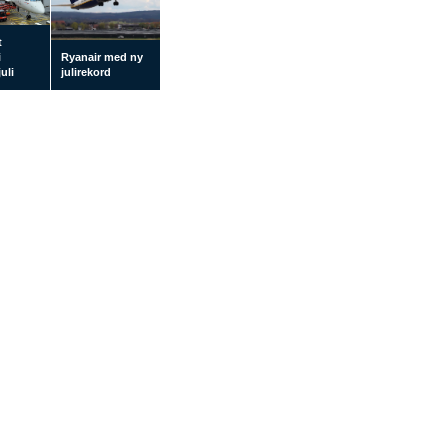
t
i
Ryanair med ny
uli
julirekord