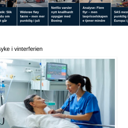
Netflix varsler
Analyse: Flere
eik: Slik
Widerøe fløy
nytt knallhardt
flyr – men
SAS mes
 du om
færre – men mer
oppgjør med
lavprisselskapen
punktlig 
tt går
punktlig i juli
Boeing
e tjener mindre
Europa i j
ke i vinterferien