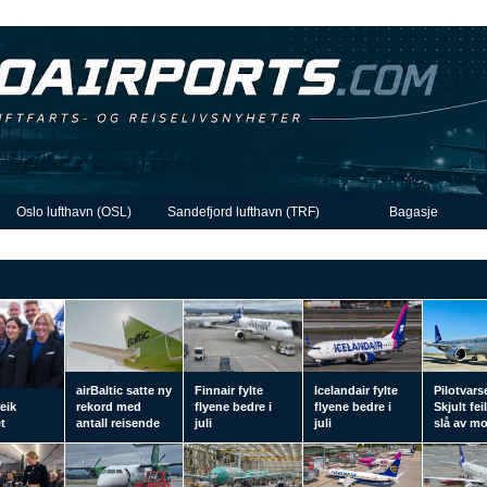
Oslo lufthavn (OSL)
Sandefjord lufthavn (TRF)
Bagasje
airBaltic satte ny
Finnair fylte
Icelandair fylte
Pilotvars
eik
rekord med
flyene bedre i
flyene bedre i
Skjult fei
t
antall reisende
juli
juli
slå av m