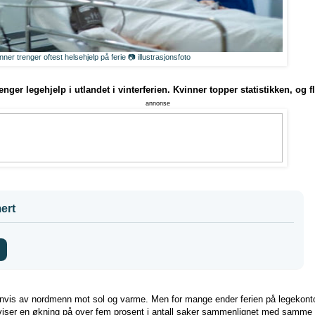
nner trenger oftest helsehjelp på ferie 📷 illustrasjonsfoto
nger legehjelp i utlandet i vinterferien. Kvinner topper statistikken, og fl
annonse
ert
envis av nordmenn mot sol og varme. Men for mange ender ferien på legekontor
iser en økning på over fem prosent i antall saker sammenlignet med samme pe