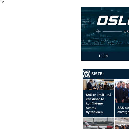
-->
HJEM
SISTE:
SAS er i mål – nå
kan disse to
konfliktene
ramme
SAS-str
flytrafikken
avverge