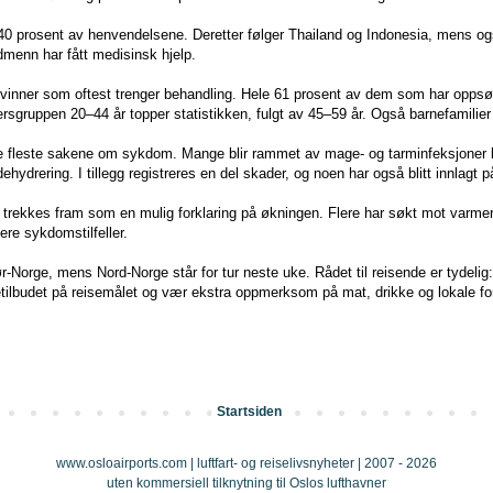
 40 prosent av henvendelsene. Deretter følger Thailand og Indonesia, mens og
rdmenn har fått medisinsk hjelp.
vinner som oftest trenger behandling. Hele 61 prosent av dem som har oppsøk
dersgruppen 20–44 år topper statistikken, fulgt av 45–59 år. Også barnefamilier
de fleste sakene om sykdom. Mange blir rammet av mage- og tarminfeksjoner kn
 dehydrering. I tillegg registreres en del skader, og noen har også blitt innlagt
e trekkes fram som en mulig forklaring på økningen. Flere har søkt mot varme
lere sykdomstilfeller.
ør-Norge, mens Nord-Norge står for tur neste uke. Rådet til reisende er tydelig:
setilbudet på reisemålet og vær ekstra oppmerksom på mat, drikke og lokale fo
Startsiden
www.osloairports.com | luftfart- og reiselivsnyheter | 2007 - 2026
uten kommersiell tilknytning til Oslos lufthavner