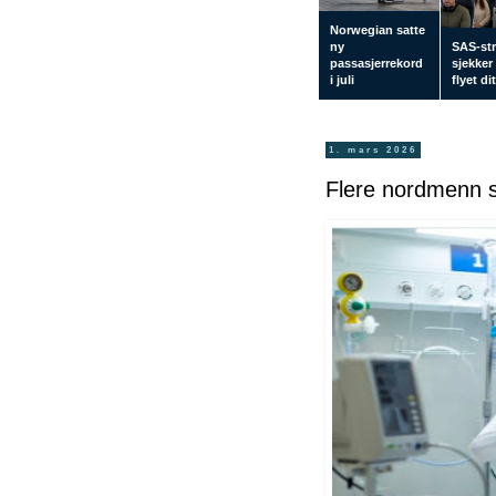
Norwegian satte
ny
SAS-str
passasjerrekord
sjekker
i juli
flyet di
1. mars 2026
Flere nordmenn sy