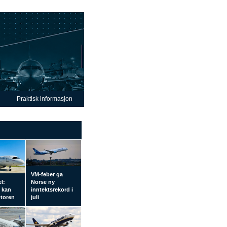
Praktisk informasjon
VM-feber ga
el:
Norse ny
l kan
inntektsrekord i
otoren
juli