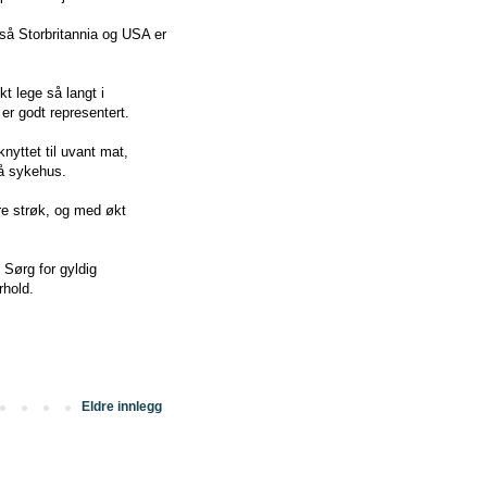
så Storbritannia og USA er
t lege så langt i
 er godt representert.
yttet til uvant mat,
 på sykehus.
re strøk, og med økt
 Sørg for gyldig
rhold.
Eldre innlegg