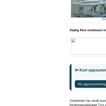
Kvi
Stadig flere nordmenn tre
Kort oppsumm
Vis oppsummering
Vinterferien har sendt tus
forsikringsselskapet
Tryg
v