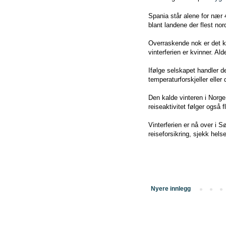
Spania står alene for nær
blant landene der flest no
Overraskende nok er det k
vinterferien er kvinner. Al
Ifølge selskapet handler 
temperaturforskjeller eller
Den kalde vinteren i Norg
reiseaktivitet følger også f
Vinterferien er nå over i S
reiseforsikring, sjekk hel
Nyere innlegg