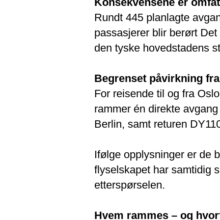
Konsekvensene er omfat
Rundt 445 planlagte avgang
passasjerer blir berørt Det
den tyske hovedstadens st
Begrenset påvirkning fra
For reisende til og fra Os
rammer én direkte avgang f
Berlin, samt returen DY11
Ifølge opplysninger er de 
flyselskapet har samtidig 
etterspørselen.
Hvem rammes – og hvorf