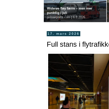
Widerøe fløy færre – men mer
punktlig i juli
osloairports.com
|
6.8.2026
17. mars 2026
Full stans i flytrafi