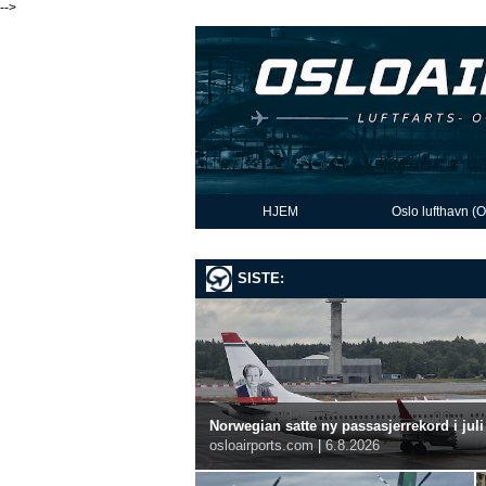
-->
HJEM
Oslo lufthavn (
SISTE:
Norwegian satte ny passasjerrekord i juli
osloairports.com
|
6.8.2026