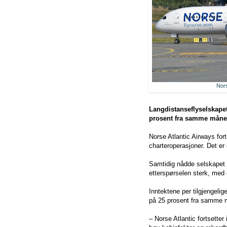
Nors
Langdistanseflyselskapet
prosent fra samme måned 
Norse Atlantic Airways for
charteroperasjoner. Det 
Samtidig nådde selskapet e
etterspørselen sterk, med 
Inntektene per tilgjengeli
på 25 prosent fra samme må
– Norse Atlantic fortsette