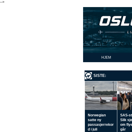
-->
HJEM
SISTE:
Norwegian
SAS-st
satte ny
Slik sj
passasjerrekor
om flye
d i juli
går