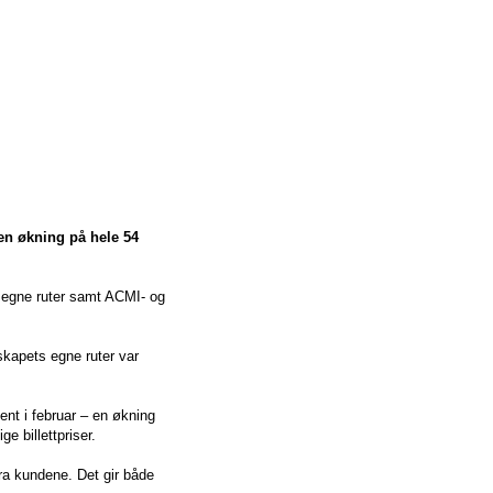
 en økning på hele 54
e egne ruter samt ACMI- og
skapets egne ruter var
ent i februar – en økning
 billettpriser.
fra kundene. Det gir både