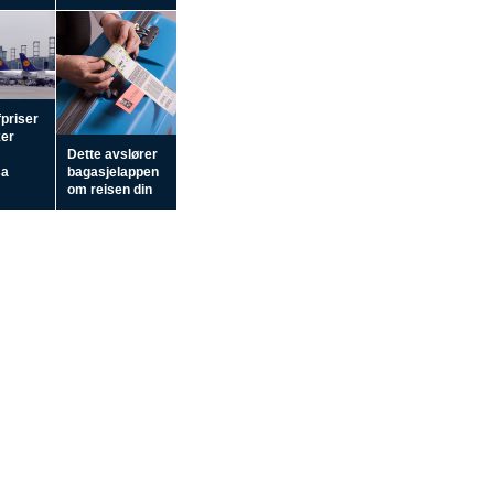
fpriser
ker
Dette avslører
sa
bagasjelappen
om reisen din