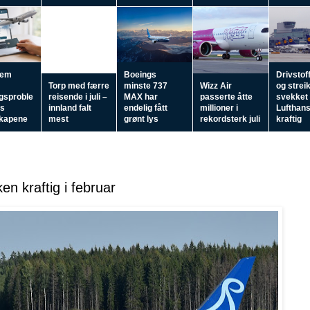
fem
Boeings
Drivstof
Torp med færre
minste 737
Wizz Air
og strei
ngsproble
reisende i juli –
MAX har
passerte åtte
svekket
os
innland falt
endelig fått
millioner i
Lufthan
skapene
mest
grønt lys
rekordsterk juli
kraftig
en kraftig i februar