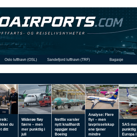
Oslo lufthavn (OSL)
Sandefjord lufthavn (TRF)
Bagasje
Analyse: Flere
reik:
Widerøe fløy
Netflix varsler
flyr – men
ekker du
færre – men
nytt knallhardt
lavprisselskap
SAS me
t ditt
mer punktlig i
oppgjør med
ene tjener
punktlig 
juli
Boeing
mindre
Europa i 