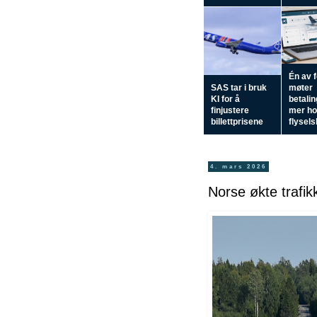
Én av 
SAS tar i bruk
møter
KI for å
betali
finjustere
mer h
billettprisene
flysel
4. mars 2026
Norse økte trafikk