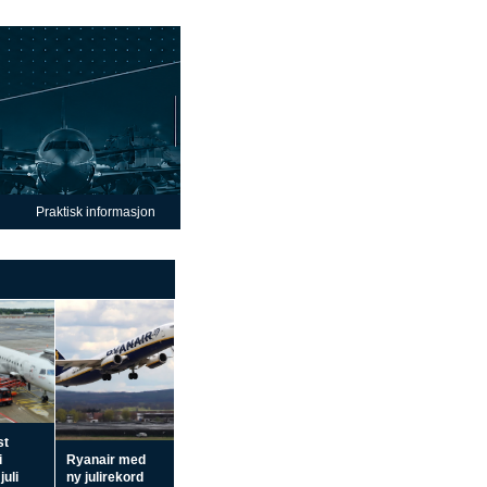
Praktisk informasjon
st
i
Ryanair med
juli
ny julirekord