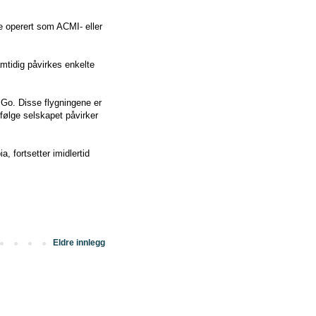
le operert som ACMI- eller
mtidig påvirkes enkelte
diGo. Disse flygningene er
Ifølge selskapet påvirker
, fortsetter imidlertid
Eldre innlegg