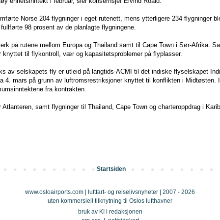
øy enhetsinntekt i februar, sier konsernsjef Eivind Roald.
førte Norse 204 flygninger i eget rutenett, mens ytterligere 234 flygninger b
fullførte 98 prosent av de planlagte flygningene.
terk på rutene mellom Europa og Thailand samt til Cape Town i Sør-Afrika. Sa
 knyttet til flykontroll, vær og kapasitetsproblemer på flyplasser.
s av selskapets fly er utleid på langtids-ACMI til det indiske flyselskapet In
ra 4. mars på grunn av luftromsrestriksjoner knyttet til konflikten i Midtøsten. 
mumsinntektene fra kontrakten.
Atlanteren, samt flygninger til Thailand, Cape Town og charteroppdrag i Karibia
Startsiden
www.osloairports.com | luftfart- og reiselivsnyheter | 2007 - 2026
uten kommersiell tilknytning til Oslos lufthavner
bruk av KI i redaksjonen