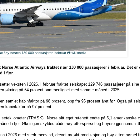
e fløy nesten 130 000 passasjerer i februar 📷 wikimedia
 Norse Atlantic Airways fraktet nær 130 000 passasjerer i februar. Det er
i fjor.
tsetter veksten i 2026. I februar fraktet selskapet 129 746 passasjerer på sin
er en økning på 54 prosent sammenlignet med samme måned i 2025.
n samlet kabinfaktor på 98 prosent, opp fra 95 prosent året før. Også på sel
en kabinfaktor på 97 prosent.
ge setekilometer (TRASK) i Norse sitt eget rutenett endte på 5,1 amerikanske c
ned i fjor. Økningen skyldes både høy etterspørsel og høyere gjennomsnittlige
r inn i 2026 med sterk medvind, drevet av økt produksjon og høy etterspørsel 