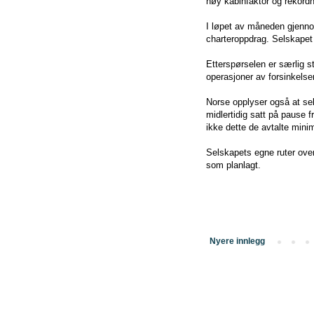
høy kabinfaktor og rekordh
I løpet av måneden gjennom
charteroppdrag. Selskapet 
Etterspørselen er særlig s
operasjoner av forsinkelser
Norse opplyser også at sek
midlertidig satt på pause f
ikke dette de avtalte mini
Selskapets egne ruter over 
som planlagt.
Nyere innlegg