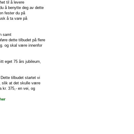
et til å levere
du å benytte deg av dette
en fester du på
usk å ta vare på
en samt
øre dette tilbudet på flere
kg. og skal være innenfor
itt eget 75 års jubileum,
Dette tilbudet startet vi
, slik at det skulle være
 kr. 375,- en vei, og
her