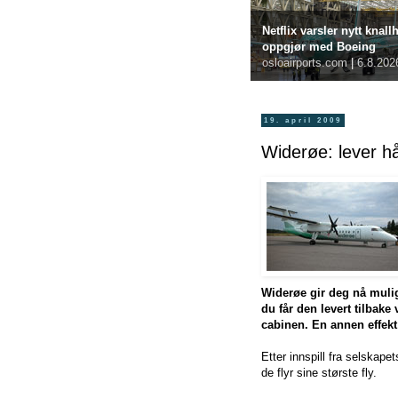
Netflix varsler nytt knall
oppgjør med Boeing
osloairports.com
|
6.8.202
19. april 2009
Widerøe: lever h
Widerøe gir deg nå mulig
du får den levert tilbake
cabinen. En annen effekt 
Etter innspill fra selskap
de flyr sine største fly.