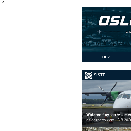
-->
HJEM
SISTE:
Widerøe fløy færre – men
osloairports.com
|
6.8.202