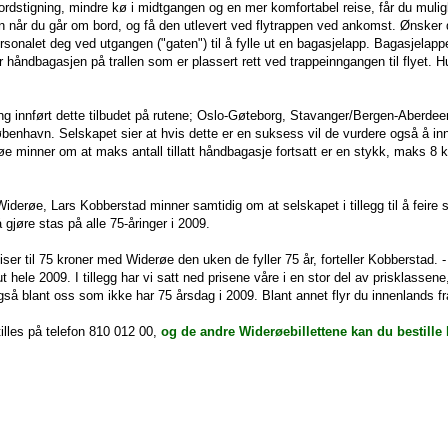
ordstigning, mindre kø i midtgangen og en mer komfortabel reise, får du muligh
n når du går om bord, og få den utlevert ved flytrappen ved ankomst. Ønsker 
ersonalet deg ved utgangen ("gaten") til å fylle ut en bagasjelapp. Bagasjelapp
 håndbagasjen på trallen som er plassert rett ved trappeinngangen til flyet. H
ng innført dette tilbudet på rutene; Oslo-Gøteborg, Stavanger/Bergen-Aberde
enhavn. Selskapet sier at hvis dette er en suksess vil de vurdere også å innf
øe minner om at maks antall tillatt håndbagasje fortsatt er en stykk, maks 8 
iderøe, Lars Kobberstad minner samtidig om at selskapet i tillegg til å feire s
gjøre stas på alle 75-åringer i 2009.
iser til 75 kroner med Widerøe den uken de fyller 75 år, forteller Kobberstad. - 
 hele 2009. I tillegg har vi satt ned prisene våre i en stor del av prisklassene
gså blant oss som ikke har 75 årsdag i 2009. Blant annet flyr du innenlands fra
illes på telefon 810 012 00,
og de andre Widerøebillettene kan du bestille 