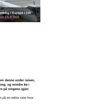
ktlig i Europa i juli
com
|
5.8.2026
 om denne under reisen,
ning, og mindre kø i
ere på vingene igjen
.
n på en rekke ruter hvor