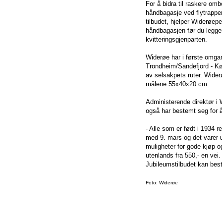
For å bidra til raskere omb
håndbagasje ved flytrappe
tilbudet, hjelper Widerøep
håndbagasjen før du legger
kvitteringsgjenparten.
Widerøe har i første omga
Trondheim/Sandefjord - Køb
av selsakpets ruter. Wider
målene 55x40x20 cm.
Administerende direktør i W
også har bestemt seg for å 
- Alle som er født i 1934 re
med 9. mars og det varer ut
muligheter for gode kjøp o
utenlands fra 550,- en vei.
Jubileumstilbudet kan best
Foto: Widerøe