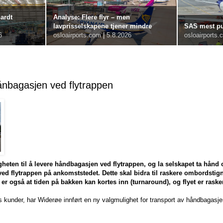
hardt
Analyse: Flere flyr – men
lavprisselskapene tjener mindre
SAS mest pun
6
osloairports.com
|
5.8.2026
osloairports.
ånbagasjen ved flytrappen
heten til å levere håndbagasjen ved flytrappen, og la selskapet ta hånd
 ved flytrappen på ankomststedet. Dette skal bidra til raskere ombordstig
er også at tiden på bakken kan kortes inn (turnaround), og flyet er rask
ets kunder, har Widerøe innført en ny valgmulighet for transport av håndbagasje