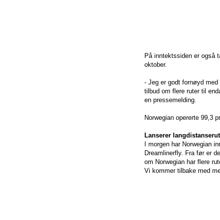
På inntektssiden er også t
oktober.
- Jeg er godt fornøyd med 
tilbud om flere ruter til e
en pressemelding.
Norwegian opererte 99,3 pr
Lanserer langdistanseru
I morgen har Norwegian inn
Dreamlinerfly. Fra før er d
om Norwegian har flere rut
Vi kommer tilbake med me