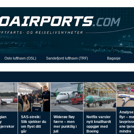
Oslo lufthavn (OSL)
Sandefjord lufthavn (TRF)
Bagasje
Analyse:
gian
SAS-streik:
Widerøe fløy
Netflix varsler
flyr – m
ny
Slik sjekker du
færre – men
nytt knallhardt
lavpriss
jerrekor
om flyet ditt
mer punktlig i
oppgjør med
ene tjen
går
juli
Boeing
mindre