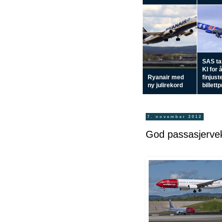
SAS tar
KI for 
Ryanair med
finjust
ny julirekord
billett
7. november 2012
God passasjervek