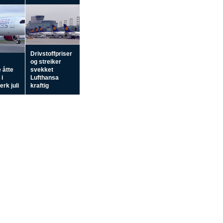
Drivstoffpriser
og streiker
 åtte
svekket
 i
Lufthansa
rk juli
kraftig