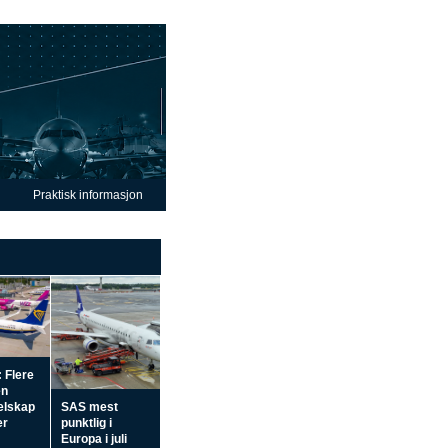
Praktisk informasjon
 Flere
en
elskap
SAS mest
er
punktlig i
Europa i juli