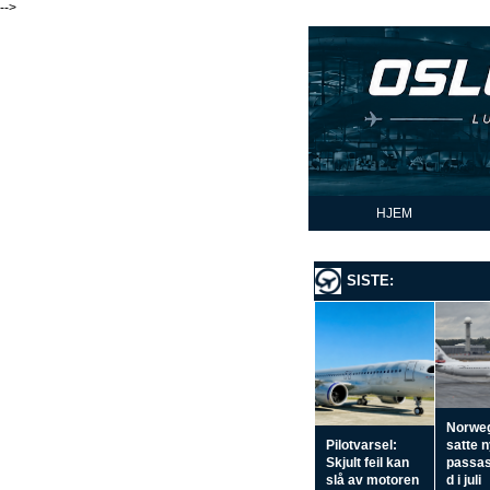
-->
HJEM
SISTE:
Norwe
Pilotvarsel:
satte 
Skjult feil kan
passas
slå av motoren
d i juli