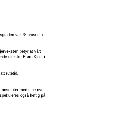
sgraden var 78 prosent i
jerveksten betyr at vårt
ende direktør Bjørn Kjos, i
att rutetid.
istanseruter med sine nye
t spekuleres også heftig på