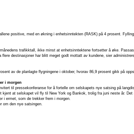
allene positive, med en økning i enhetsinntekten (RASK) på 4 prosent. Fylling
månedens trafikktall, ikke minst at enhetsinntektene fortsetter å øke. Passas
nda flere destinasjoner har blitt meget godt mottatt av kundene, sier administrer
osent av de planlagte flygningene i oktober, hvorav 86,9 prosent gikk
på
opps
ter i morgen
vitert til pressekonferanse for å fortelle om selskapets nye satsing på langd
et kjent at selskapet vil fly til New York og Bankok, trolig fra juni neste år. De
er i ermet, som de trekker frem i morgen.
r om den nye satsingen.