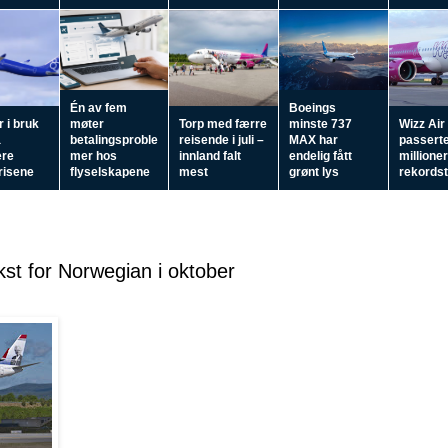
Én av fem
Boeings
 i bruk
møter
Torp med færre
minste 737
Wizz Air
å
betalingsproble
reisende i juli –
MAX har
passerte
ere
mer hos
innland falt
endelig fått
millioner
prisene
flyselskapene
mest
grønt lys
rekordste
st for Norwegian i oktober