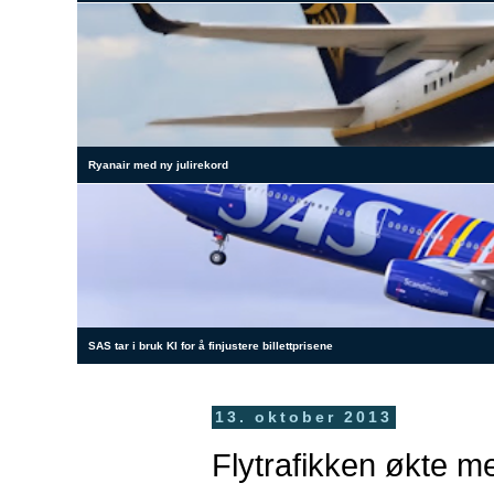
Ryanair med ny julirekord
SAS tar i bruk KI for å finjustere billettprisene
13. oktober 2013
Flytrafikken økte m