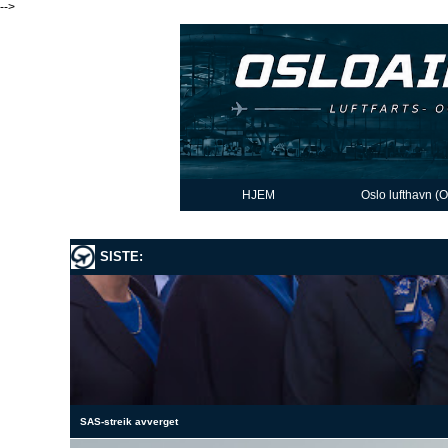
-->
HJEM
Oslo lufthavn (
SISTE:
SAS-streik avverget