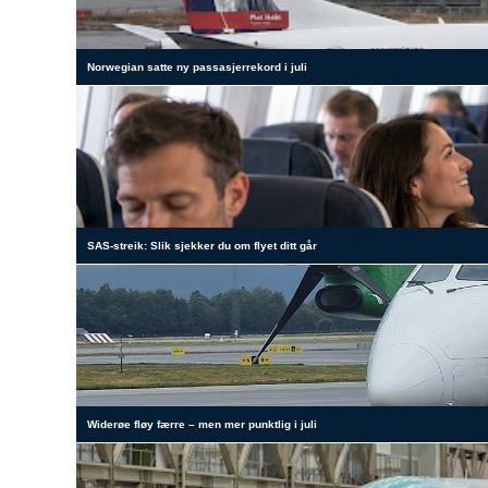
Norwegian satte ny passasjerrekord i juli
SAS-streik: Slik sjekker du om flyet ditt går
Widerøe fløy færre – men mer punktlig i juli