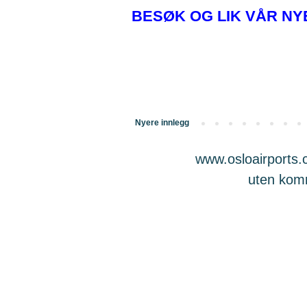
BESØK OG LIK VÅR N
Nyere innlegg
www.osloairports.c
uten komme