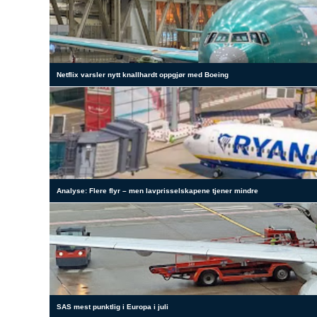
Netflix varsler nytt knallhardt oppgjør med Boeing
Analyse: Flere flyr – men lavprisselskapene tjener mindre
SAS mest punktlig i Europa i juli