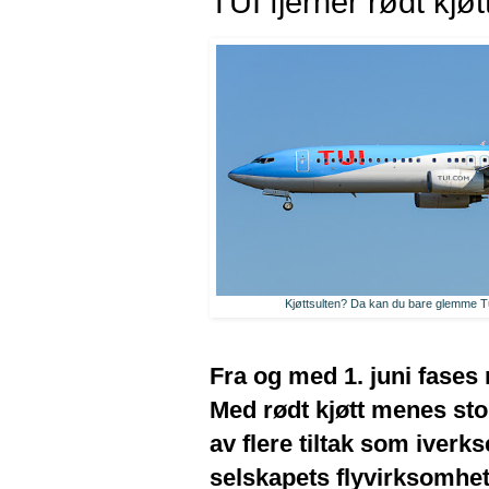
TUI fjerner rødt kjøt
Kjøttsulten? Da kan du bare glemme Tui
Fra og med 1. juni fases 
Med rødt kjøtt menes storf
av flere tiltak som iverk
selskapets flyvirksomhet