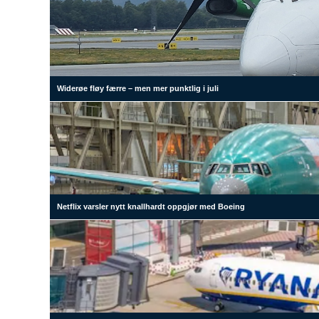
Widerøe fløy færre – men mer punktlig i juli
Netflix varsler nytt knallhardt oppgjør med Boeing