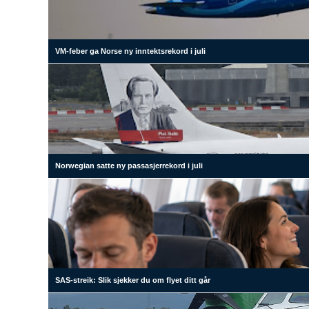
VM-feber ga Norse ny inntektsrekord i juli
Norwegian satte ny passasjerrekord i juli
SAS-streik: Slik sjekker du om flyet ditt går