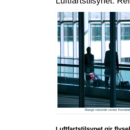
Luftfartstilsynet: R
Mange reisende venter fremdele
Luftfartstilsynet gir flyse