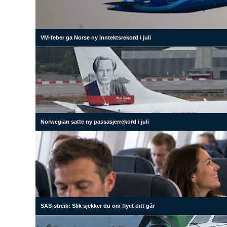
VM-feber ga Norse ny inntektsrekord i juli
Norwegian satte ny passasjerrekord i juli
SAS-streik: Slik sjekker du om flyet ditt går