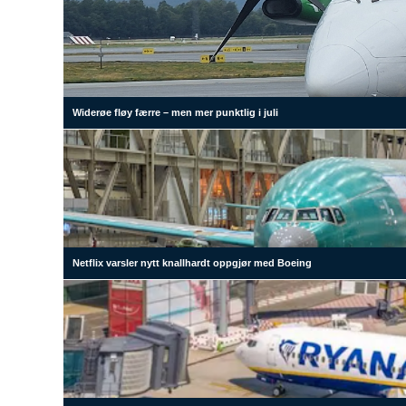
Widerøe fløy færre – men mer punktlig i juli
Netflix varsler nytt knallhardt oppgjør med Boeing