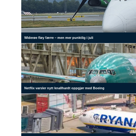
Widerøe fløy færre – men mer punktlig i juli
Netflix varsler nytt knallhardt oppgjør med Boeing