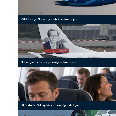
VM-feber ga Norse ny inntektsrekord i juli
Norwegian satte ny passasjerrekord i juli
SAS-streik: Slik sjekker du om flyet ditt går