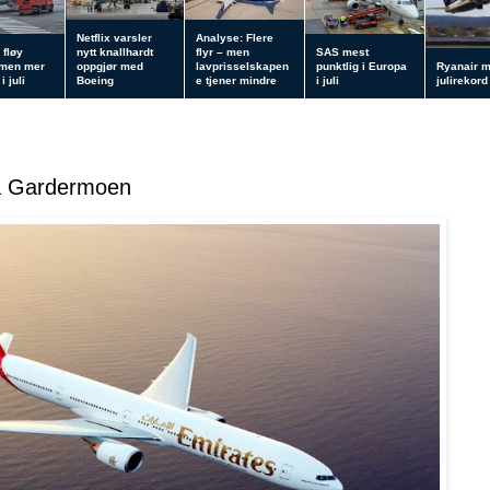
Netflix varsler
Analyse: Flere
 fløy
nytt knallhardt
flyr – men
SAS mest
 men mer
oppgjør med
lavprisselskapen
punktlig i Europa
Ryanair 
i juli
Boeing
e tjener mindre
i juli
julirekord
ra Gardermoen