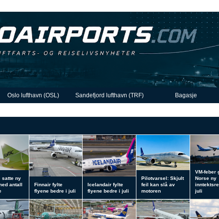
Oslo lufthavn (OSL)
Sandefjord lufthavn (TRF)
Bagasje
VM-feber 
c satte ny
Pilotvarsel: Skjult
Norse ny
med antall
Finnair fylte
Icelandair fylte
feil kan slå av
inntektsre
e
flyene bedre i juli
flyene bedre i juli
motoren
juli