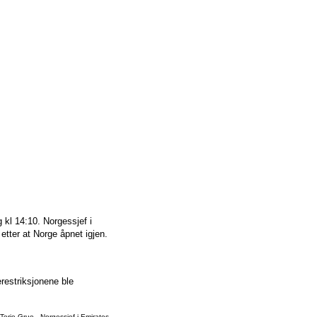
g kl 14:10. Norgessjef i
etter at Norge åpnet igjen.
restriksjonene ble
Terje Grue, Norgessjef i Emirates