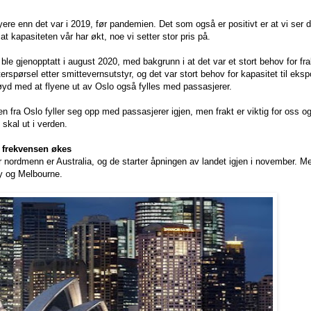
yere enn det var i 2019, før pandemien. Det som også er positivt er at vi ser d
t kapasiteten vår har økt, noe vi setter stor pris på.
 ble gjenopptatt i august 2020, med bakgrunn i at det var et stort behov for frak
erspørsel etter smittevernsutstyr, og det var stort behov for kapasitet til eks
øyd med at flyene ut av Oslo også fylles med passasjerer.
en fra Oslo fyller seg opp med passasjerer igjen, men frakt er viktig for oss og
 skal ut i verden.
g frekvensen økes
 nordmenn er Australia, og de starter åpningen av landet igjen i november. M
y og Melbourne.