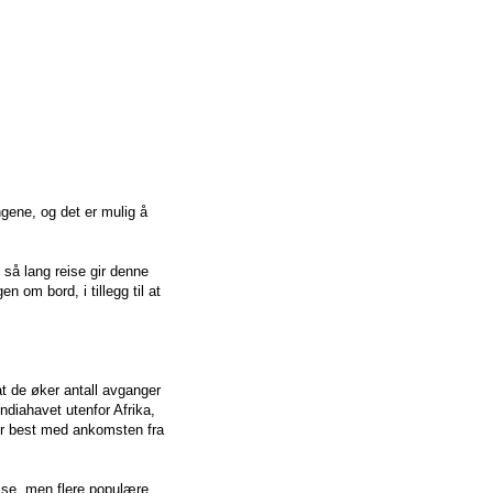
gene, og det er mulig å
så lang reise gir denne
n om bord, i tillegg til at
t de øker antall avganger
ndiahavet utenfor Afrika,
er best med ankomsten fra
eise, men flere populære