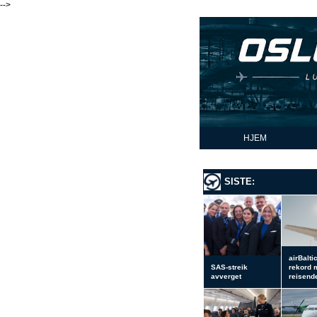
-->
HJEM
SISTE:
airBalti
SAS-streik
rekord 
avverget
reisend