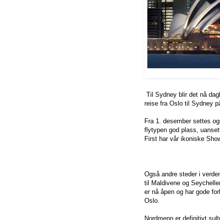
Til Sydney blir det nå dag
reise fra Oslo til Sydney p
Fra 1. desember settes og
flytypen god plass, uansett
First har vår ikoniske Sh
Også andre steder i verden
til Maldivene og Seychellen
er nå åpen og har gode fo
Oslo.
Nordmenn er definitivt sul