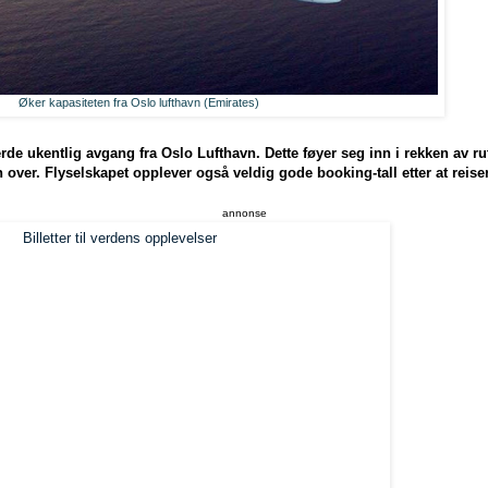
Øker kapasiteten fra Oslo lufthavn (Emirates)
erde ukentlig avgang fra Oslo Lufthavn. Dette føyer seg inn i rekken av r
n over. Flyselskapet opplever også veldig gode booking-tall etter at reise
annonse