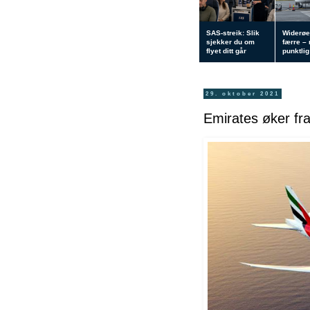
SAS-streik: Slik
Widerøe
sjekker du om
færre –
flyet ditt går
punktlig 
29. oktober 2021
Emirates øker f