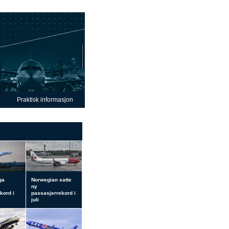
Praktisk informasjon
ga
Norwegian satte
ny
kord i
passasjerrekord i
juli