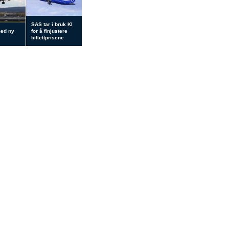
SAS tar i bruk KI
med ny
for å finjustere
billettprisene