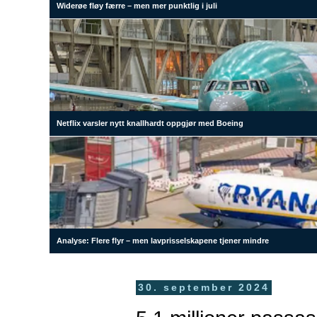
Widerøe fløy færre – men mer punktlig i juli
Netflix varsler nytt knallhardt oppgjør med Boeing
Analyse: Flere flyr – men lavprisselskapene tjener mindre
30. september 2024