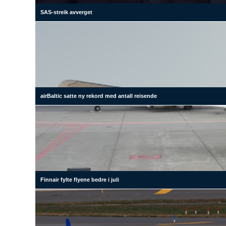
SAS-streik avverget
airBaltic satte ny rekord med antall reisende
Finnair fylte flyene bedre i juli