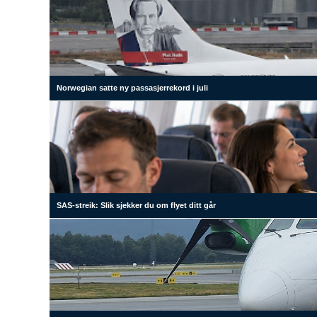
Norwegian satte ny passasjerrekord i juli
SAS-streik: Slik sjekker du om flyet ditt går