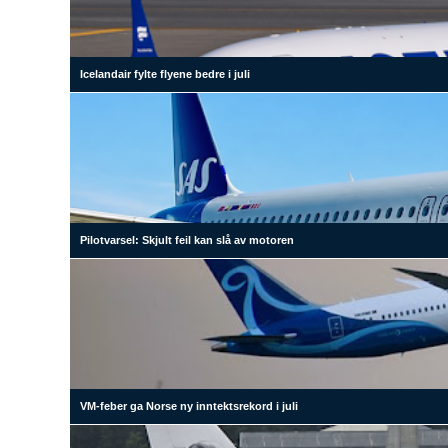
Icelandair fylte flyene bedre i juli
Pilotvarsel: Skjult feil kan slå av motoren
VM-feber ga Norse ny inntektsrekord i juli